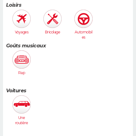
Loisirs
Voyages
Bricolage
Automobil
es
Goûts musicaux
Rap
Voitures
Une
routière
(Vel Satis,
607...)