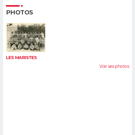
FORUM
PHOTOS
Lifestyle
Sport
Television
Cinema
Bricolage
Culture
Auto
Voyage
LES MARISTES
Voir ses photos