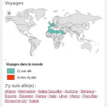
Voyages
+
−
•
Voyages dans le monde
J'y suis allé
Je rêve d'y aller
J'y suis allé(e) :
Algérie
-
Allemagne
-
Arabie Saoudite
-
Autriche
-
Belgique
-
Égypte
-
Espagne
-
France
-
Italie
-
Libye
-
Maroc
-
Pays-Bas
-
Royaume-Uni
-
Suisse