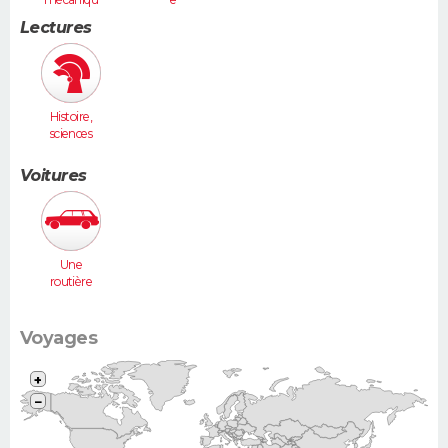
e
Lectures
Histoire,
sciences
humaines
Voitures
Une
routière
(Vel Satis,
607...)
Voyages
+
−