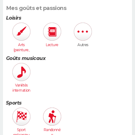
Mes goûts et passions
Loisirs
Arts
Lecture
Autres
(peinture,
sculpture...
Goûts musicaux
)
Variétés
internation
ales
Sports
Sport
Randonné
mécaniqu
e