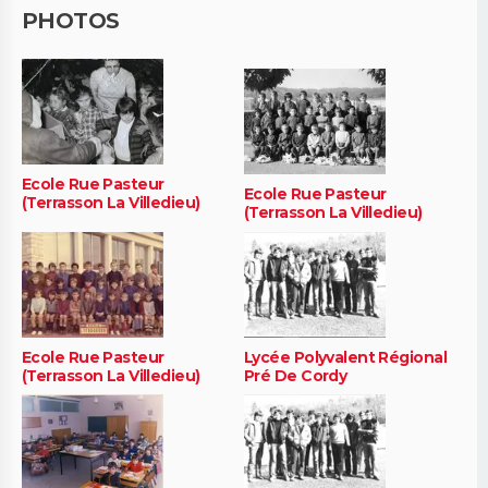
PHOTOS
Ecole Rue Pasteur
Ecole Rue Pasteur
(Terrasson La Villedieu)
(Terrasson La Villedieu)
Ecole Rue Pasteur
Lycée Polyvalent Régional
(Terrasson La Villedieu)
Pré De Cordy