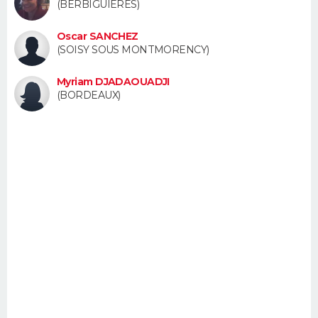
(BERBIGUIERES)
FORUM
Oscar SANCHEZ
Lifestyle
Sport
Television
Cinema
Bricolage
Culture
Auto
Voyage
(SOISY SOUS MONTMORENCY)
Myriam DJADAOUADJI
(BORDEAUX)