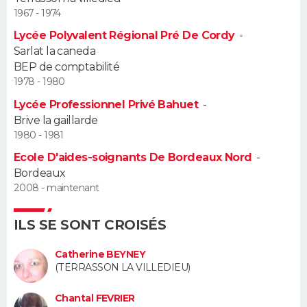
1967 - 1974
Guide de la santé
Médicaments
+
Alimentation
Maladies
Sommeil
VOYAGE
Lycée Polyvalent Régional Pré De Cordy
-
Sarlat la caneda
City break
Voyage de noces
Climat
Destinations
Voyage nature
Forum
+
PHOTO
BEP de comptabilité
1978 - 1980
GUIDES D'ACHAT
Lycée Professionnel Privé Bahuet
-
Brive la gaillarde
BONS PLANS
1980 - 1981
Ecole D'aides-soignants De Bordeaux Nord
-
CARTE DE VOEUX
Bordeaux
Carte Bonne année
Carte Pâques
Carte de Noël
Carte Saint-Valentin
Carte d'anniversaire
2008 - maintenant
DICTIONNAIRE
Biographies
Expressions
Dictionnaire
Citations
Proverbes
ILS SE SONT CROISÉS
PROGRAMME TV
Catherine BEYNEY
COPAINS D'AVANT
(TERRASSON LA VILLEDIEU)
Se connecter
Collèges
Universités
Service militaire
S'inscrire
Lycées
Primaires
Entreprises
Avis de recherche
AVIS DE DÉCÈS
Chantal FEVRIER