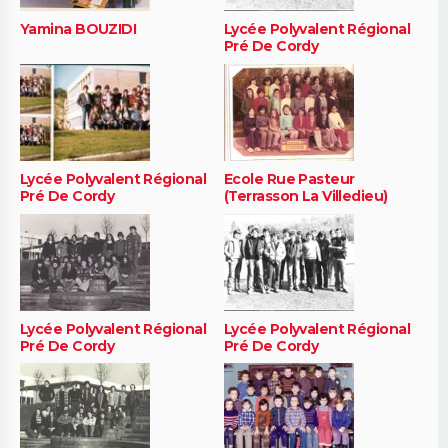
Yamina BOUZIDI
Lycée Polyvalent Régional
Pré De Cordy
Lycée Polyvalent Régional
Ecole Rue Pasteur
Pré De Cordy
(Terrasson La Villedieu)
Lycée Polyvalent Régional
Lycée Polyvalent Régional
Pré De Cordy
Pré De Cordy