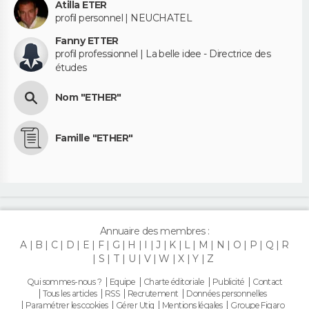
Atilla ETER
profil personnel | NEUCHATEL
Fanny ETTER
profil professionnel | La belle idee - Directrice des
études
Nom "ETHER"
Famille "ETHER"
Annuaire des membres :
A
B
C
D
E
F
G
H
I
J
K
L
M
N
O
P
Q
R
S
T
U
V
W
X
Y
Z
Qui sommes-nous ?
Equipe
Charte éditoriale
Publicité
Contact
Tous les articles
RSS
Recrutement
Données personnelles
Paramétrer les cookies
Gérer Utiq
Mentions légales
Groupe Figaro