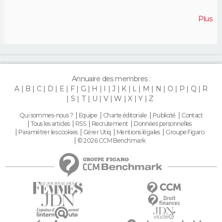
Plus
Annuaire des membres :
A
B
C
D
E
F
G
H
I
J
K
L
M
N
O
P
Q
R
S
T
U
V
W
X
Y
Z
Qui sommes-nous ?
Equipe
Charte éditoriale
Publicité
Contact
Tous les articles
RSS
Recrutement
Données personnelles
Paramétrer les cookies
Gérer Utiq
Mentions légales
Groupe Figaro
© 2026 CCM Benchmark