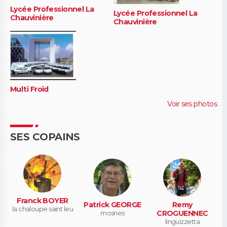
Lycée Professionnel La
Lycée Professionnel La
Chauvinière
Chauvinière
Multi Froid
Voir ses photos
SES COPAINS
Franck BOYER
Patrick GEORGE
Remy
la chaloupe saint leu
mosnes
CROGUENNEC
linguizzetta