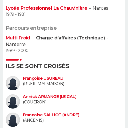
Lycée Professionnel La Chauvinière
-
Nantes
Guide de la santé
Médicaments
+
Alimentation
Maladies
Sommeil
VOYAGE
1979 - 1981
City break
Voyage de noces
Climat
Destinations
Voyage nature
Forum
+
PHOTO
Parcours entreprise
Multi Froid
- Charge d'affaires (Technique)
-
GUIDES D'ACHAT
Nanterre
1989 - 2000
BONS PLANS
ILS SE SONT CROISÉS
CARTE DE VOEUX
Carte Bonne année
Carte Pâques
Carte de Noël
Carte Saint-Valentin
Carte d'anniversaire
Françoise USUREAU
DICTIONNAIRE
(RUEIL MALMAISON)
Biographies
Expressions
Dictionnaire
Citations
Proverbes
PROGRAMME TV
Annick ARMANGE (LE GAL)
(COUERON)
COPAINS D'AVANT
Francoise SALLIOT (ANDRE)
Se connecter
Collèges
Universités
Service militaire
S'inscrire
Lycées
Primaires
Entreprises
Avis de recherche
AVIS DE DÉCÈS
(ANCENIS)