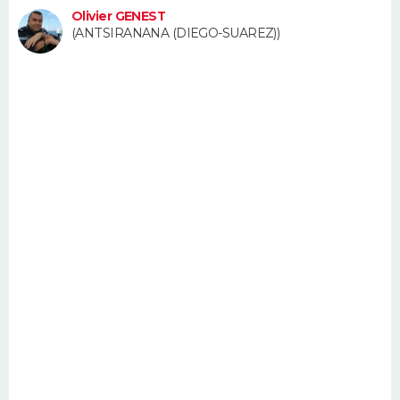
Olivier GENEST
FORUM
(ANTSIRANANA (DIEGO-SUAREZ))
Lifestyle
Sport
Television
Cinema
Bricolage
Culture
Auto
Voyage