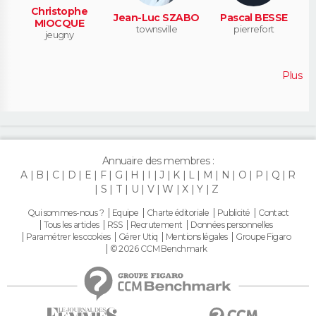
Christophe
Jean-Luc SZABO
Pascal BESSE
MIOCQUE
townsville
pierrefort
jeugny
Plus
Annuaire des membres :
A
B
C
D
E
F
G
H
I
J
K
L
M
N
O
P
Q
R
S
T
U
V
W
X
Y
Z
Qui sommes-nous ?
Equipe
Charte éditoriale
Publicité
Contact
Tous les articles
RSS
Recrutement
Données personnelles
Paramétrer les cookies
Gérer Utiq
Mentions légales
Groupe Figaro
© 2026 CCM Benchmark