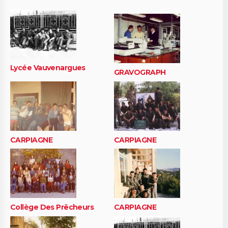
Lycée Vauvenargues
GRAVOGRAPH
CARPIAGNE
CARPIAGNE
Collège Des Prêcheurs
CARPIAGNE