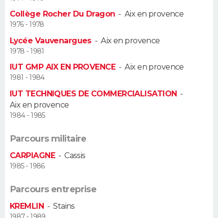
Collège Rocher Du Dragon
-
Aix en provence
Guide de la santé
Médicaments
+
Alimentation
Maladies
Sommeil
VOYAGE
1976 - 1978
Lycée Vauvenargues
-
Aix en provence
City break
Voyage de noces
Climat
Destinations
Voyage nature
Forum
+
PHOTO
1978 - 1981
IUT GMP AIX EN PROVENCE
-
Aix en provence
GUIDES D'ACHAT
1981 - 1984
BONS PLANS
IUT TECHNIQUES DE COMMERCIALISATION
-
Aix en provence
CARTE DE VOEUX
1984 - 1985
Carte Bonne année
Carte Pâques
Carte de Noël
Carte Saint-Valentin
Carte d'anniversaire
DICTIONNAIRE
Parcours militaire
CARPIAGNE
-
Cassis
Biographies
Expressions
Dictionnaire
Citations
Proverbes
PROGRAMME TV
1985 - 1986
COPAINS D'AVANT
Parcours entreprise
Se connecter
Collèges
Universités
Service militaire
S'inscrire
Lycées
Primaires
Entreprises
Avis de recherche
AVIS DE DÉCÈS
KREMLIN
-
Stains
1987 - 1989