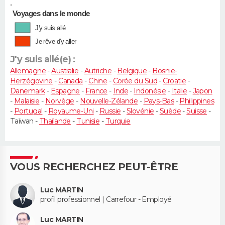
•
Voyages dans le monde
J'y suis allé
Je rêve d'y aller
J'y suis allé(e) :
Allemagne
-
Australie
-
Autriche
-
Belgique
-
Bosnie-
Herzégovine
-
Canada
-
Chine
-
Corée du Sud
-
Croatie
-
Danemark
-
Espagne
-
France
-
Inde
-
Indonésie
-
Italie
-
Japon
-
Malaisie
-
Norvège
-
Nouvelle-Zélande
-
Pays-Bas
-
Philippines
-
Portugal
-
Royaume-Uni
-
Russie
-
Slovénie
-
Suède
-
Suisse
-
Taïwan -
Thaïlande
-
Tunisie
-
Turquie
VOUS RECHERCHEZ PEUT-ÊTRE
Luc MARTIN
profil professionnel | Carrefour - Employé
Luc MARTIN