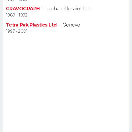
FORUM
GRAVOGRAPH
-
La chapelle saint luc
1989 - 1992
Lifestyle
Sport
Television
Cinema
Bricolage
Culture
Auto
Voyage
Tetra Pak Plastics Ltd
-
Geneve
1997 - 2001