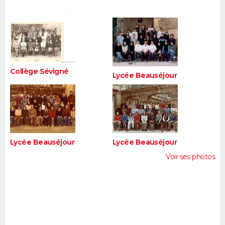
FORUM
Lifestyle
Sport
Television
Cinema
Bricolage
Culture
Auto
Voyage
Collège Sévigné
Lycée Beauséjour
Lycée Beauséjour
Lycée Beauséjour
Voir ses photos