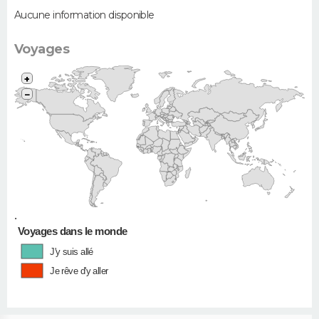
Aucune information disponible
Voyages
+
−
•
Voyages dans le monde
J'y suis allé
Je rêve d'y aller