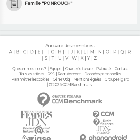
Famille "PONROUCH"
Annuaire des membres :
A
B
C
D
E
F
G
H
I
J
K
L
M
N
O
P
Q
R
S
T
U
V
W
X
Y
Z
Qui sommes-nous ?
Equipe
Charte éditoriale
Publicité
Contact
Tous les articles
RSS
Recrutement
Données personnelles
Paramétrer les cookies
Gérer Utiq
Mentions légales
Groupe Figaro
© 2026 CCM Benchmark