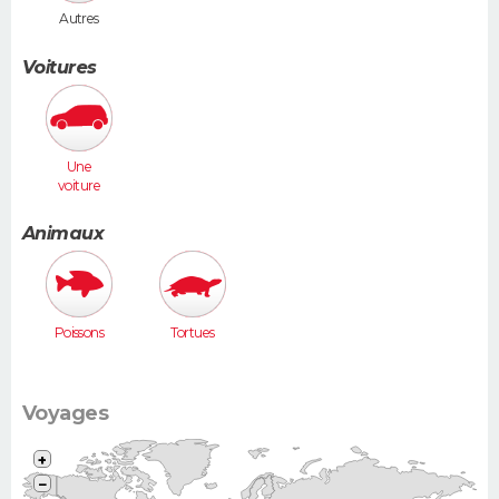
Autres
Voitures
Une
voiture
moyenne
(Megane,
Animaux
307...)
Poissons
Tortues
Voyages
+
−