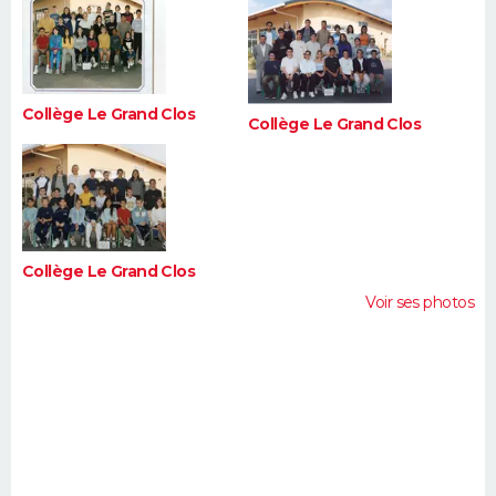
FORUM
Lifestyle
Sport
Television
Cinema
Bricolage
Culture
Auto
Voyage
Collège Le Grand Clos
Collège Le Grand Clos
Collège Le Grand Clos
Voir ses photos