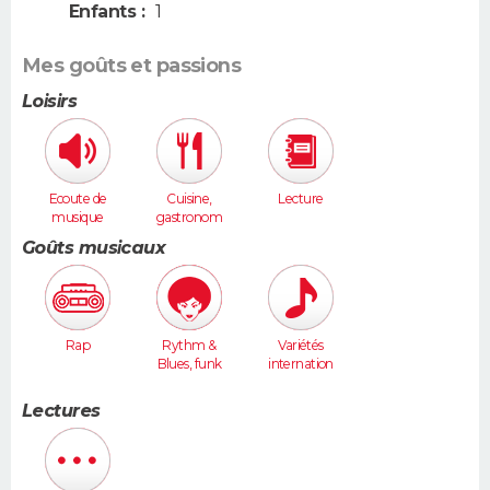
Enfants :
1
Mes goûts et passions
Loisirs
Ecoute de
Cuisine,
Lecture
musique
gastronom
ie
Goûts musicaux
Rap
Rythm &
Variétés
Blues, funk
internation
ales
Lectures