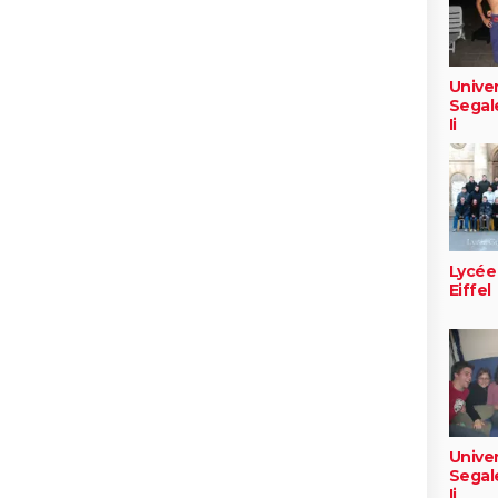
Univer
Segal
Ii
Lycée
Eiffel
Univer
Segal
Ii