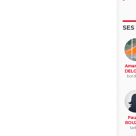
SES
Aman
DEL
bord
Pau
ROU
tar