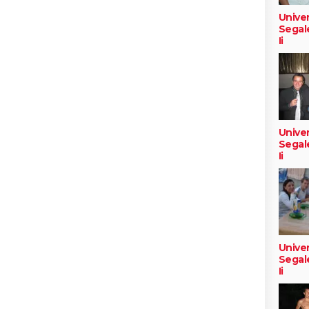
Univer
Segal
Ii
Univer
Segal
Ii
Univer
Segal
Ii