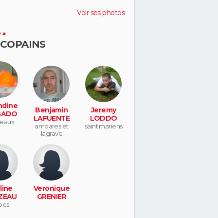
Voir ses photos
 COPAINS
dine
Benjamin
Jeremy
GADO
LAFUENTE
LODDO
eaux
ambares et
saint mariens
lagrave
line
Veronique
ZEAU
GRENIER
bes