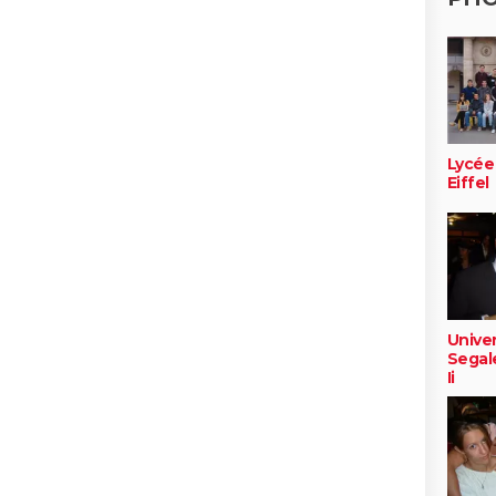
Lycée
Eiffel
Univer
Segal
Ii