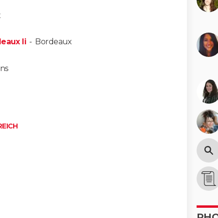
x
eaux Ii
-
Bordeaux
ns
REICH
PH