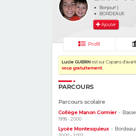
Bonjour! :)
BORDEAUX
Ajouter
Profil
Lucie GUERIN
est sur Copains d'avant
vous gratuitement
.
PARCOURS
Parcours scolaire
Collège Manon Cormier
-
Basse
1995 - 2000
Lycée Montesquieux
-
Bordeau
2000 - 2002