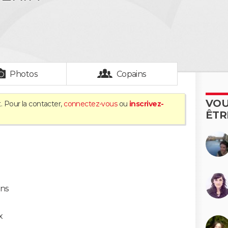
Photos
Copains
VOU
. Pour la contacter,
connectez-vous
ou
inscrivez-
ÊTR
ns
x