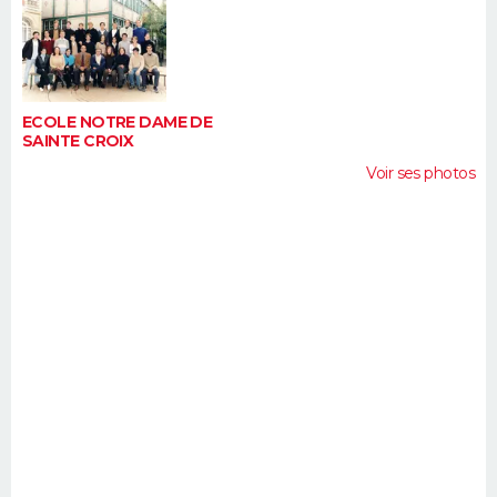
FORUM
Lifestyle
Sport
Television
Cinema
Bricolage
Culture
Auto
Voyage
ECOLE NOTRE DAME DE
SAINTE CROIX
Voir ses photos