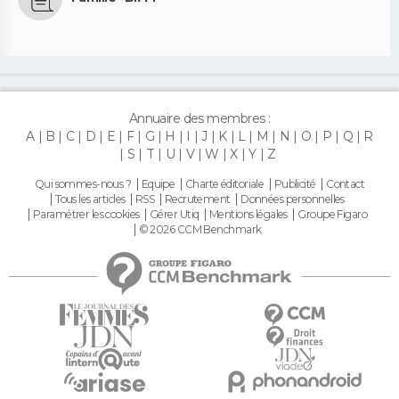
Annuaire des membres :
A
B
C
D
E
F
G
H
I
J
K
L
M
N
O
P
Q
R
S
T
U
V
W
X
Y
Z
Qui sommes-nous ?
Equipe
Charte éditoriale
Publicité
Contact
Tous les articles
RSS
Recrutement
Données personnelles
Paramétrer les cookies
Gérer Utiq
Mentions légales
Groupe Figaro
© 2026 CCM Benchmark