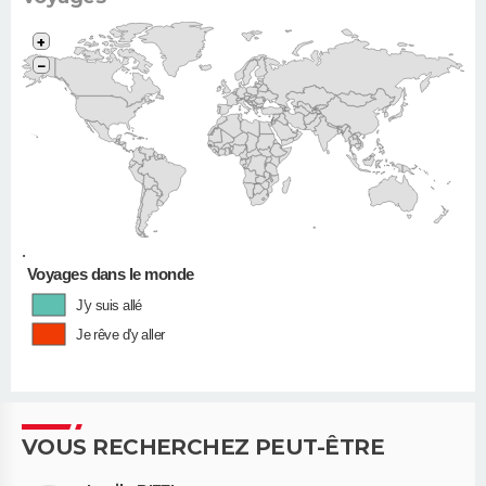
+
−
•
Voyages dans le monde
J'y suis allé
Je rêve d'y aller
VOUS RECHERCHEZ PEUT-ÊTRE