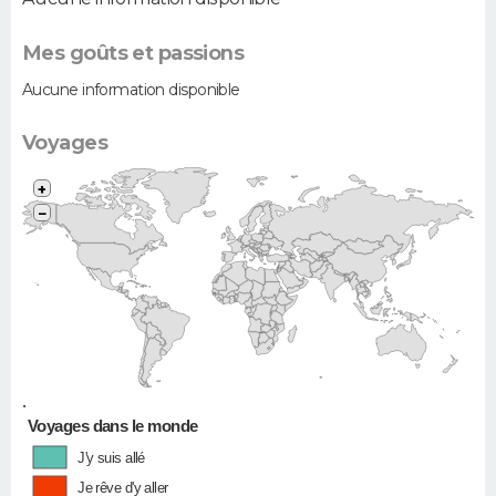
Mes goûts et passions
Aucune information disponible
Voyages
+
−
•
Voyages dans le monde
J'y suis allé
Je rêve d'y aller