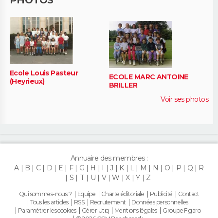
Ecole Louis Pasteur
ECOLE MARC ANTOINE
(Heyrieux)
BRILLER
Voir ses photos
Annuaire des membres :
A
B
C
D
E
F
G
H
I
J
K
L
M
N
O
P
Q
R
S
T
U
V
W
X
Y
Z
Qui sommes-nous ?
Equipe
Charte éditoriale
Publicité
Contact
Tous les articles
RSS
Recrutement
Données personnelles
Paramétrer les cookies
Gérer Utiq
Mentions légales
Groupe Figaro