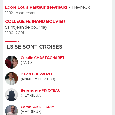
Ecole Louis Pasteur (Heyrieux)
-
Heyrieux
Guide de la santé
Médicaments
+
Alimentation
Maladies
Sommeil
VOYAGE
1992 - maintenant
COLLEGE FERNAND BOUVIER
-
City break
Voyage de noces
Climat
Destinations
Voyage nature
Forum
+
PHOTO
Saint jean de bournay
1996 - 2001
GUIDES D'ACHAT
ILS SE SONT CROISÉS
BONS PLANS
Coralie CHASTAGNARET
CARTE DE VOEUX
(PARIS)
Carte Bonne année
Carte Pâques
Carte de Noël
Carte Saint-Valentin
Carte d'anniversaire
DICTIONNAIRE
David GUERRERO
(ANNECY LE VIEUX)
Biographies
Expressions
Dictionnaire
Citations
Proverbes
PROGRAMME TV
Berengere PINOTEAU
(HEYRIEUX)
COPAINS D'AVANT
Se connecter
Collèges
Universités
Service militaire
S'inscrire
Lycées
Primaires
Entreprises
Avis de recherche
Camel ABDELKRIM
AVIS DE DÉCÈS
(HEYRIEUX)