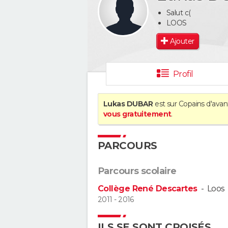
Salut c(
LOOS
Ajouter
Profil
Lukas DUBAR
est sur Copains d'avan
vous gratuitement
.
PARCOURS
Parcours scolaire
Collège René Descartes
-
Loos
2011 - 2016
ILS SE SONT CROISÉS