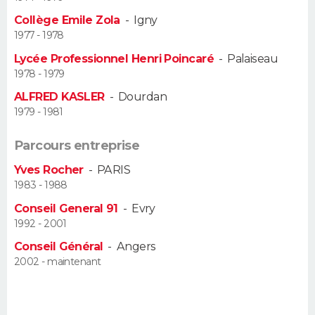
Collège Emile Zola
-
Igny
Guide de la santé
Médicaments
+
Alimentation
Maladies
Sommeil
VOYAGE
1977 - 1978
Lycée Professionnel Henri Poincaré
-
Palaiseau
City break
Voyage de noces
Climat
Destinations
Voyage nature
Forum
+
PHOTO
1978 - 1979
ALFRED KASLER
-
Dourdan
GUIDES D'ACHAT
1979 - 1981
BONS PLANS
Parcours entreprise
CARTE DE VOEUX
Yves Rocher
-
PARIS
1983 - 1988
Carte Bonne année
Carte Pâques
Carte de Noël
Carte Saint-Valentin
Carte d'anniversaire
DICTIONNAIRE
Conseil General 91
-
Evry
1992 - 2001
Biographies
Expressions
Dictionnaire
Citations
Proverbes
PROGRAMME TV
Conseil Général
-
Angers
2002 - maintenant
COPAINS D'AVANT
Se connecter
Collèges
Universités
Service militaire
S'inscrire
Lycées
Primaires
Entreprises
Avis de recherche
AVIS DE DÉCÈS