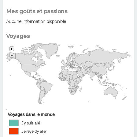
Mes goûts et passions
Aucune information disponible
Voyages
+
−
•
Voyages dans le monde
J'y suis allé
Je rêve d'y aller