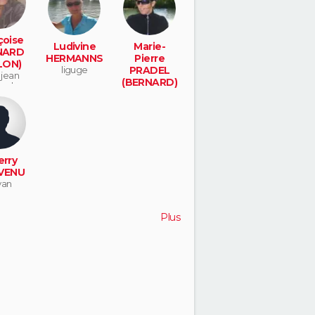
çoise
Ludivine
Marie-
NARD
HERMANNS
Pierre
LON)
liguge
PRADEL
 jean
(BERNARD)
gely
rodez
erry
VENU
yan
Plus