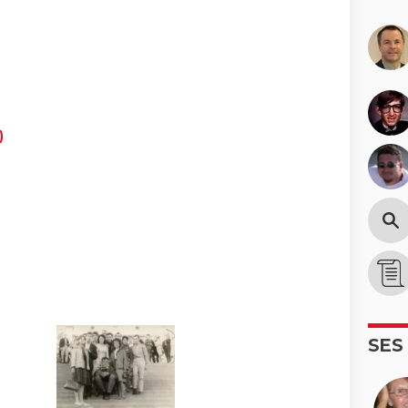
)
SES