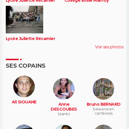
Lycée Juliette Récamier
Collège Emile Malfroy
Lycée Juliette Récamier
Voir ses photos
SES COPAINS
Ali SIOUANE
Anne
Bruno BERNARD
DESCOUBES
beauvois en
cambresis
biarritz