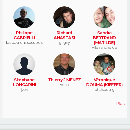
Philippe
Richard
Sandra
GABRIELLI
ANASTASI
BERTRAND
les pavillons sous bois
grigny
(MATILDE)
villefranche de
rouergue
Stephane
Thierry JIMENEZ
Véronique
LONGARINI
verin
DOUMA (KIEFFER)
lyon
phalsbourg
Plus