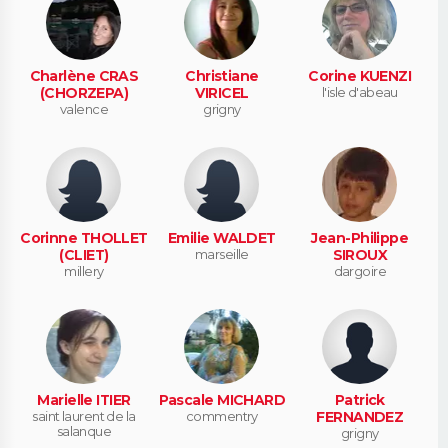
Charlène CRAS
Christiane
Corine KUENZI
(CHORZEPA)
VIRICEL
l'isle d'abeau
valence
grigny
Corinne THOLLET
Emilie WALDET
Jean-Philippe
(CLIET)
marseille
SIROUX
millery
dargoire
Marielle ITIER
Pascale MICHARD
Patrick
saint laurent de la
commentry
FERNANDEZ
salanque
grigny