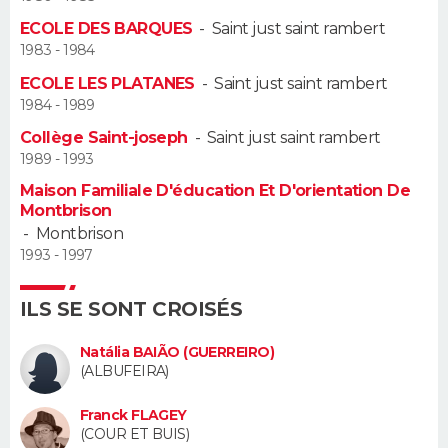
ECOLE DES BARQUES
-
Saint just saint rambert
Guide de la santé
Médicaments
+
Alimentation
Maladies
Sommeil
VOYAGE
1983 - 1984
ECOLE LES PLATANES
-
Saint just saint rambert
City break
Voyage de noces
Climat
Destinations
Voyage nature
Forum
+
PHOTO
1984 - 1989
Collège Saint-joseph
-
Saint just saint rambert
GUIDES D'ACHAT
1989 - 1993
BONS PLANS
Maison Familiale D'éducation Et D'orientation De
Montbrison
-
Montbrison
CARTE DE VOEUX
1993 - 1997
Carte Bonne année
Carte Pâques
Carte de Noël
Carte Saint-Valentin
Carte d'anniversaire
DICTIONNAIRE
ILS SE SONT CROISÉS
Biographies
Expressions
Dictionnaire
Citations
Proverbes
PROGRAMME TV
Natália BAIÃO (GUERREIRO)
(ALBUFEIRA)
COPAINS D'AVANT
Se connecter
Collèges
Universités
Service militaire
S'inscrire
Lycées
Primaires
Entreprises
Avis de recherche
Franck FLAGEY
AVIS DE DÉCÈS
(COUR ET BUIS)