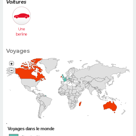
Voitures
Une
berline
(Laguna,
406...)
Voyages
+
−
•
Voyages dans le monde