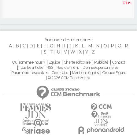
Plus
Annuaire des membres :
A
B
C
D
E
F
G
H
I
J
K
L
M
N
O
P
Q
R
S
T
U
V
W
X
Y
Z
Qui sommes-nous ?
Equipe
Charte éditoriale
Publicité
Contact
Tous les articles
RSS
Recrutement
Données personnelles
Paramétrer les cookies
Gérer Utiq
Mentions légales
Groupe Figaro
© 2026 CCM Benchmark