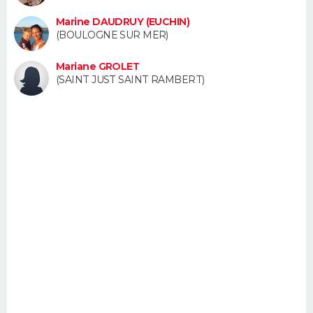
FORUM
Marine DAUDRUY (EUCHIN)
(BOULOGNE SUR MER)
Lifestyle
Sport
Television
Cinema
Bricolage
Culture
Auto
Voyage
Mariane GROLET
(SAINT JUST SAINT RAMBERT)