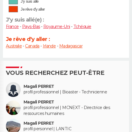
J'y suis allé
Je rêve d'y aller
J'y suis allé(e) :
France
-
Pays-Bas
-
Royaume-Uni
-
Tchéquie
Je rêve d'y aller :
Australie
-
Canada
-
Irlande
-
Madagascar
VOUS RECHERCHEZ PEUT-ÊTRE
Magali PERRET
profil professionnel | Bioaster - Technicienne
Magali PERRET
profil professionnel | MCNEXT - Directrice des
ressources humaines
Magali PERRET
profil personnel | LANTIC