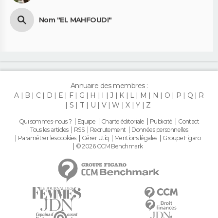
Nom "EL MAHFOUDI"
Annuaire des membres :
A
B
C
D
E
F
G
H
I
J
K
L
M
N
O
P
Q
R
S
T
U
V
W
X
Y
Z
Qui sommes-nous ?
Equipe
Charte éditoriale
Publicité
Contact
Tous les articles
RSS
Recrutement
Données personnelles
Paramétrer les cookies
Gérer Utiq
Mentions légales
Groupe Figaro
© 2026 CCM Benchmark