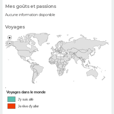
Mes goûts et passions
Aucune information disponible
Voyages
+
−
•
Voyages dans le monde
J'y suis allé
Je rêve d'y aller