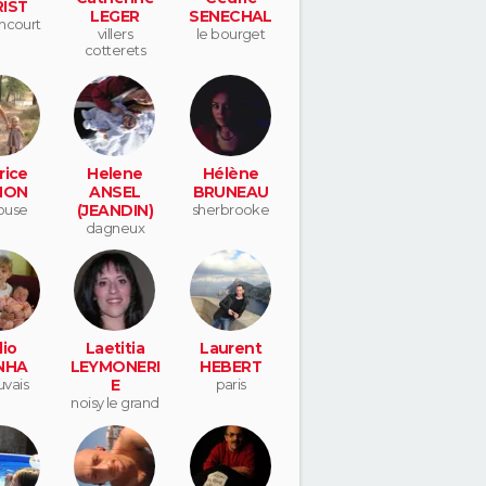
IST
LEGER
SENECHAL
ncourt
villers
le bourget
cotterets
rice
Helene
Hélène
NON
ANSEL
BRUNEAU
ouse
(JEANDIN)
sherbrooke
dagneux
lio
Laetitia
Laurent
NHA
LEYMONERI
HEBERT
vais
E
paris
noisy le grand