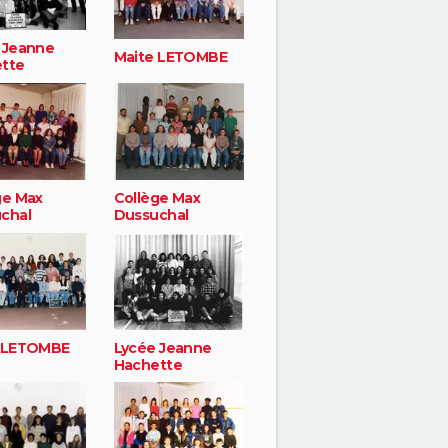
 Jeanne
Maite LETOMBE
tte
ge Max
Collège Max
chal
Dussuchal
 LETOMBE
Lycée Jeanne
Hachette