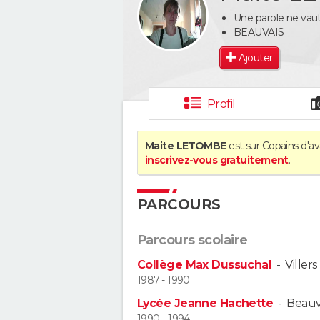
Une parole ne vaut
BEAUVAIS
Ajouter
Profil
Maite LETOMBE
est sur Copains d'av
inscrivez-vous gratuitement
.
PARCOURS
Parcours scolaire
Collège Max Dussuchal
-
Viller
1987 - 1990
Lycée Jeanne Hachette
-
Beauv
1990 - 1994