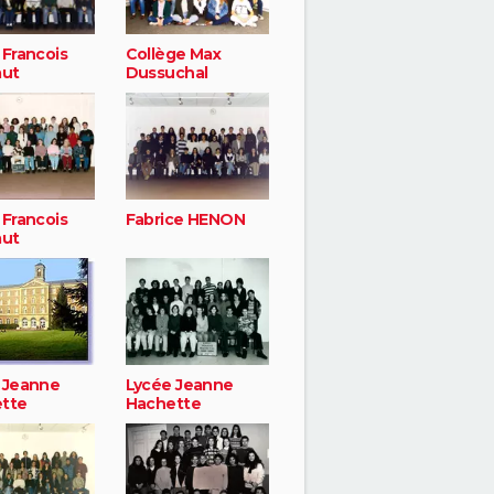
 Francois
Collège Max
aut
Dussuchal
 Francois
Fabrice HENON
aut
 Jeanne
Lycée Jeanne
tte
Hachette