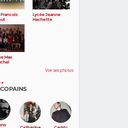
 Francois
Lycée Jeanne
aut
Hachette
ge Max
chal
Voir ses photos
 COPAINS
uno
Catherine
Cedric