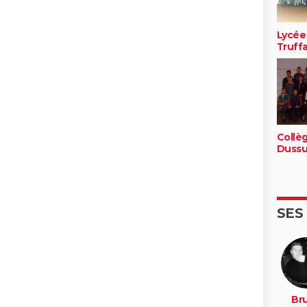
Lycée
Truff
Collè
Dussu
SES
Br