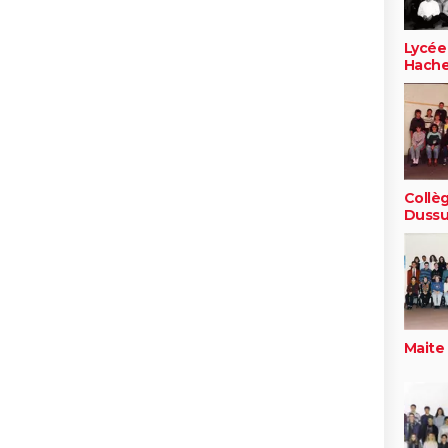
Lycée
Hache
Collè
Dussu
Maite