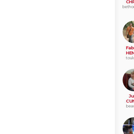
CHR
betho
Fab
HE
toul
Ju
CU
beau