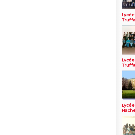
Lycée
Truff
Lycée
Truff
Lycée
Hache