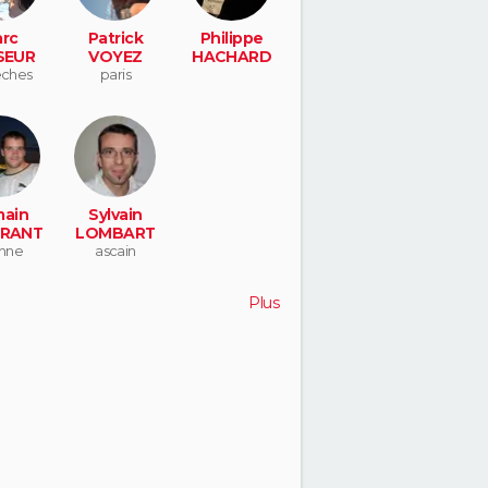
rc
Patrick
Philippe
SEUR
VOYEZ
HACHARD
êches
paris
ain
Sylvain
ERANT
LOMBART
onne
ascain
Plus