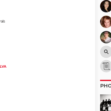
ais
ILVA
PH