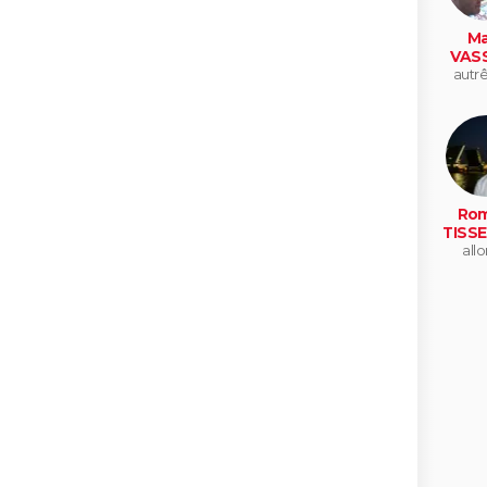
Ma
VAS
autr
Rom
TISS
all