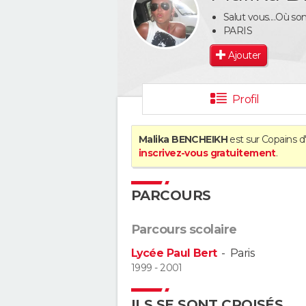
Salut vous....Où so
PARIS
Ajouter
Profil
Malika BENCHEIKH
est sur Copains d
inscrivez-vous gratuitement
.
PARCOURS
Parcours scolaire
Lycée Paul Bert
-
Paris
1999 - 2001
ILS SE SONT CROISÉS