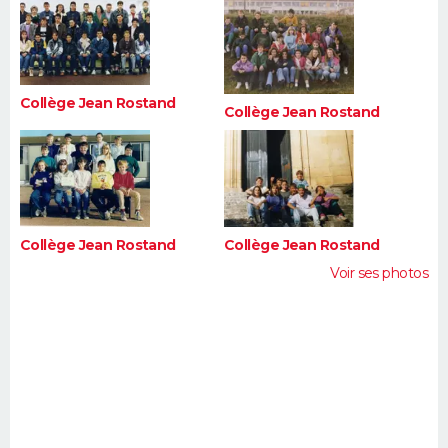
FORUM
Lifestyle
Sport
Television
Cinema
Bricolage
Culture
Auto
Voyage
Collège Jean Rostand
Collège Jean Rostand
Collège Jean Rostand
Collège Jean Rostand
Voir ses photos