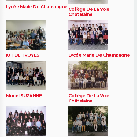
Lycée Marie De Champagne
Collège De La Voie
Châtelaine
IUT DE TROYES
Lycée Marie De Champagne
Muriel SUZANNE
Collège De La Voie
Châtelaine