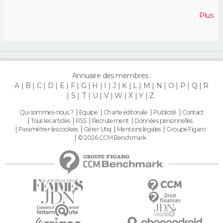
Plus
Annuaire des membres :
A
B
C
D
E
F
G
H
I
J
K
L
M
N
O
P
Q
R
S
T
U
V
W
X
Y
Z
Qui sommes-nous ?
Equipe
Charte éditoriale
Publicité
Contact
Tous les articles
RSS
Recrutement
Données personnelles
Paramétrer les cookies
Gérer Utiq
Mentions légales
Groupe Figaro
© 2026 CCM Benchmark