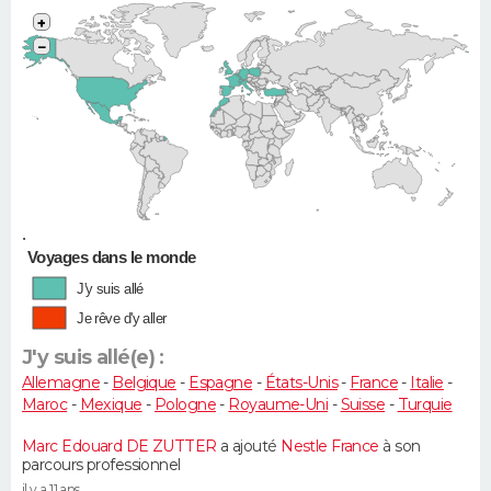
+
−
•
Voyages dans le monde
J'y suis allé
Je rêve d'y aller
J'y suis allé(e) :
Allemagne
-
Belgique
-
Espagne
-
États-Unis
-
France
-
Italie
-
Maroc
-
Mexique
-
Pologne
-
Royaume-Uni
-
Suisse
-
Turquie
Marc Edouard DE ZUTTER
a ajouté
Nestle France
à son
parcours professionnel
il y a 11 ans