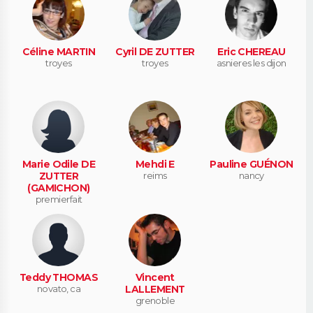
Céline MARTIN
Cyril DE ZUTTER
Eric CHEREAU
troyes
troyes
asnieres les dijon
Marie Odile DE
Mehdi E
Pauline GUÉNON
ZUTTER
reims
nancy
(GAMICHON)
premierfait
Teddy THOMAS
Vincent
novato, ca
LALLEMENT
grenoble