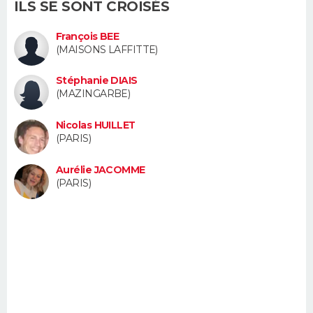
ILS SE SONT CROISÉS
FORUM
François BEE
Lifestyle
Sport
Television
Cinema
Bricolage
Culture
Auto
Voyage
(MAISONS LAFFITTE)
Stéphanie DIAIS
(MAZINGARBE)
Nicolas HUILLET
(PARIS)
Aurélie JACOMME
(PARIS)