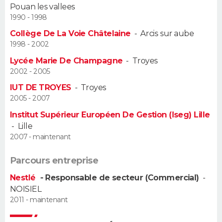
Pouan les vallees
1990 - 1998
Guide de la santé
Médicaments
+
Alimentation
Maladies
Sommeil
VOYAGE
Collège De La Voie Châtelaine
-
Arcis sur aube
City break
Voyage de noces
Climat
Destinations
Voyage nature
Forum
+
1998 - 2002
PHOTO
Lycée Marie De Champagne
-
Troyes
GUIDES D'ACHAT
2002 - 2005
IUT DE TROYES
-
Troyes
BONS PLANS
2005 - 2007
Institut Supérieur Européen De Gestion (Iseg) Lille
CARTE DE VOEUX
-
Lille
Carte Bonne année
Carte Pâques
Carte de Noël
Carte Saint-Valentin
Carte d'anniversaire
2007 - maintenant
DICTIONNAIRE
Biographies
Expressions
Dictionnaire
Citations
Proverbes
Parcours entreprise
PROGRAMME TV
Nestlé
- Responsable de secteur (Commercial)
-
COPAINS D'AVANT
NOISIEL
2011 - maintenant
Se connecter
Collèges
Universités
Service militaire
S'inscrire
Lycées
Primaires
Entreprises
Avis de recherche
AVIS DE DÉCÈS