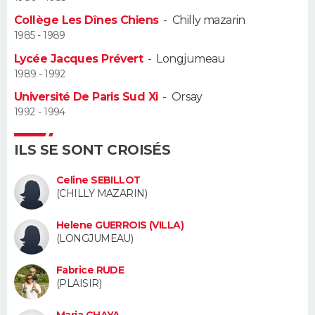
Collège Les Dînes Chiens
-
Chilly mazarin
Guide de la santé
Médicaments
+
Alimentation
Maladies
Sommeil
VOYAGE
1985 - 1989
Lycée Jacques Prévert
-
Longjumeau
City break
Voyage de noces
Climat
Destinations
Voyage nature
Forum
+
PHOTO
1989 - 1992
Université De Paris Sud Xi
-
Orsay
GUIDES D'ACHAT
1992 - 1994
BONS PLANS
ILS SE SONT CROISÉS
CARTE DE VOEUX
Celine SEBILLOT
Carte Bonne année
Carte Pâques
Carte de Noël
Carte Saint-Valentin
Carte d'anniversaire
(CHILLY MAZARIN)
DICTIONNAIRE
Biographies
Expressions
Dictionnaire
Citations
Proverbes
Helene GUERROIS (VILLA)
PROGRAMME TV
(LONGJUMEAU)
COPAINS D'AVANT
Fabrice RUDE
(PLAISIR)
Se connecter
Collèges
Universités
Service militaire
S'inscrire
Lycées
Primaires
Entreprises
Avis de recherche
AVIS DE DÉCÈS
Maria CHAYA