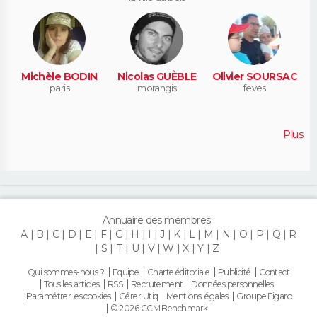
Michèle BODIN
Nicolas GUÈBLE
Olivier SOURSAC
paris
morangis
feves
Plus
Annuaire des membres :
A
B
C
D
E
F
G
H
I
J
K
L
M
N
O
P
Q
R
S
T
U
V
W
X
Y
Z
Qui sommes-nous ?
Equipe
Charte éditoriale
Publicité
Contact
Tous les articles
RSS
Recrutement
Données personnelles
Paramétrer les cookies
Gérer Utiq
Mentions légales
Groupe Figaro
© 2026 CCM Benchmark