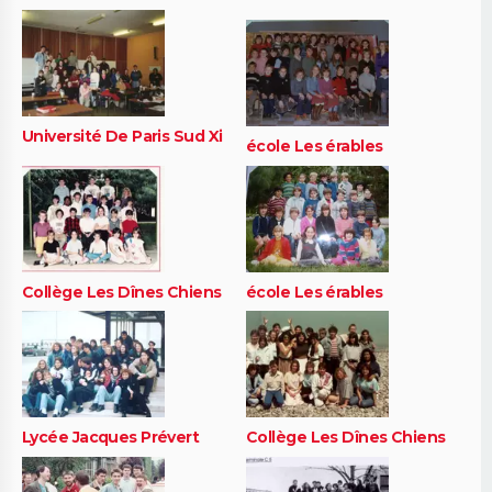
Université De Paris Sud Xi
école Les érables
Collège Les Dînes Chiens
école Les érables
Lycée Jacques Prévert
Collège Les Dînes Chiens