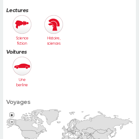
Lectures
Science
Histoire,
fiction
sciences
humaines
Voitures
Une
berline
(Laguna,
406...)
Voyages
+
−