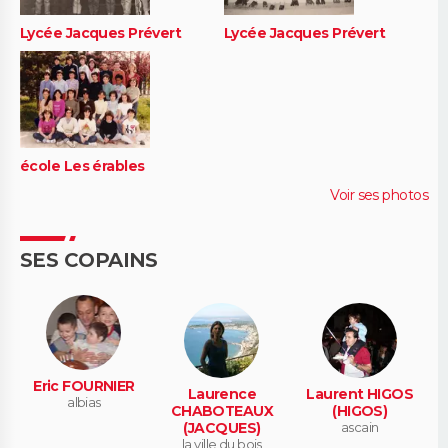
Lycée Jacques Prévert
Lycée Jacques Prévert
école Les érables
Voir ses photos
SES COPAINS
Eric FOURNIER
Laurence
Laurent HIGOS
albias
CHABOTEAUX
(HIGOS)
(JACQUES)
ascain
la ville du bois