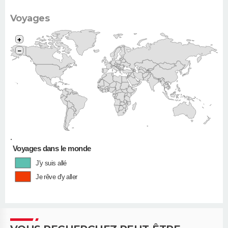
Voyages
+
−
•
Voyages dans le monde
J'y suis allé
Je rêve d'y aller