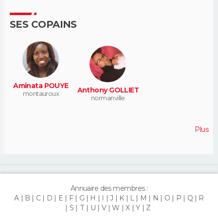
SES COPAINS
Aminata POUYE
Anthony GOLLIET
montauroux
normanville
Plus
Annuaire des membres :
A
B
C
D
E
F
G
H
I
J
K
L
M
N
O
P
Q
R
S
T
U
V
W
X
Y
Z