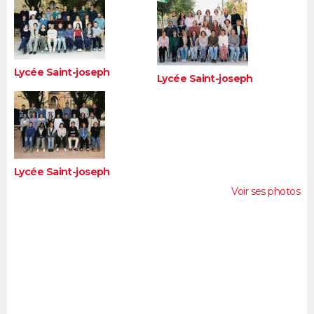
FORUM
Lifestyle
Sport
Television
Cinema
Bricolage
Culture
Auto
Voyage
Lycée Saint-joseph
Lycée Saint-joseph
Lycée Saint-joseph
Voir ses photos