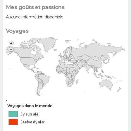
Mes goûts et passions
Aucune information disponible
Voyages
+
−
•
Voyages dans le monde
J'y suis allé
Je rêve d'y aller