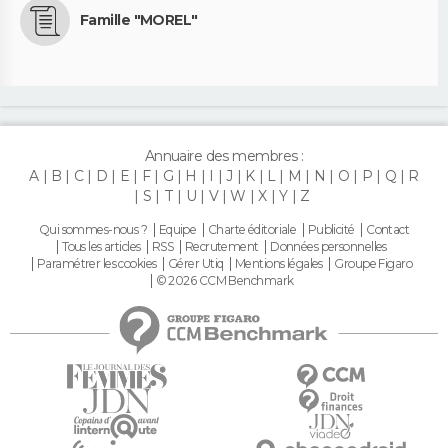
Famille "MOREL"
Annuaire des membres :
A
B
C
D
E
F
G
H
I
J
K
L
M
N
O
P
Q
R
S
T
U
V
W
X
Y
Z
Qui sommes-nous ?
Equipe
Charte éditoriale
Publicité
Contact
Tous les articles
RSS
Recrutement
Données personnelles
Paramétrer les cookies
Gérer Utiq
Mentions légales
Groupe Figaro
© 2026 CCM Benchmark