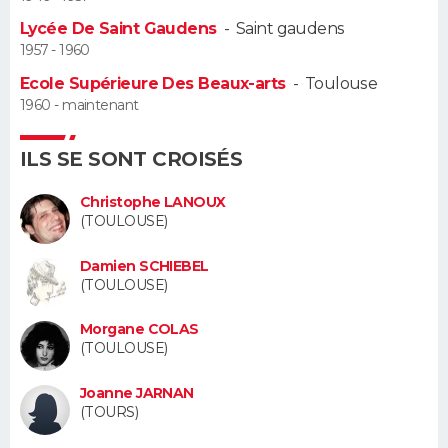
Lycée De Saint Gaudens
-
Saint gaudens
Guide de la santé
Médicaments
+
Alimentation
Maladies
Sommeil
VOYAGE
1957 - 1960
Ecole Supérieure Des Beaux-arts
-
Toulouse
City break
Voyage de noces
Climat
Destinations
Voyage nature
Forum
+
PHOTO
1960 - maintenant
GUIDES D'ACHAT
ILS SE SONT CROISÉS
BONS PLANS
Christophe LANOUX
(TOULOUSE)
CARTE DE VOEUX
Damien SCHIEBEL
Carte Bonne année
Carte Pâques
Carte de Noël
Carte Saint-Valentin
Carte d'anniversaire
DICTIONNAIRE
(TOULOUSE)
Biographies
Expressions
Dictionnaire
Citations
Proverbes
PROGRAMME TV
Morgane COLAS
(TOULOUSE)
COPAINS D'AVANT
Joanne JARNAN
Se connecter
Collèges
Universités
Service militaire
S'inscrire
Lycées
Primaires
Entreprises
Avis de recherche
(TOURS)
AVIS DE DÉCÈS