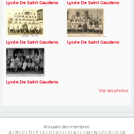
Lycée De Saint Gaudens
Lycée De Saint Gaudens
Lycée De Saint Gaudens
Lycée De Saint Gaudens
Lycée De Saint Gaudens
Voir ses photos
Annuaire des membres :
A
B
C
D
E
F
G
H
I
J
K
L
M
N
O
P
Q
R