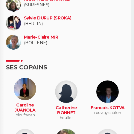
(SURESNES)
Sylvie DURUP (SROKA)
(BERLIN)
Marie-Claire MIR
(BOLLENE)
SES COPAINS
Caroline
Catherine
Francois KOTVA
JUANOLA
BONNET
rouvray catillon
ploufragan
houilles