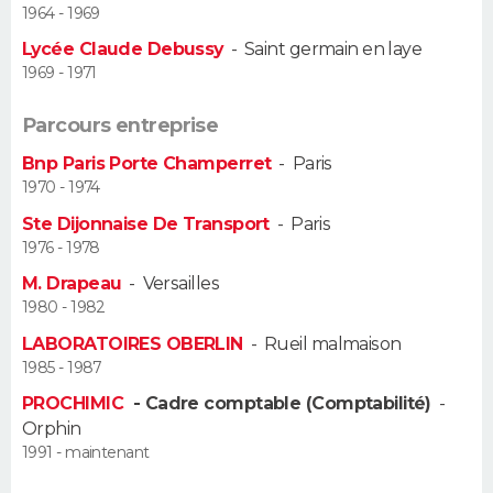
1964 - 1969
Guide de la santé
Médicaments
+
Alimentation
Maladies
Sommeil
Lycée Claude Debussy
-
Saint germain en laye
VOYAGE
1969 - 1971
City break
Voyage de noces
Climat
Destinations
Voyage nature
Forum
+
PHOTO
Parcours entreprise
GUIDES D'ACHAT
Bnp Paris Porte Champerret
-
Paris
1970 - 1974
BONS PLANS
Ste Dijonnaise De Transport
-
Paris
1976 - 1978
CARTE DE VOEUX
M. Drapeau
-
Versailles
Carte Bonne année
Carte Pâques
Carte de Noël
Carte Saint-Valentin
Carte d'anniversaire
1980 - 1982
DICTIONNAIRE
LABORATOIRES OBERLIN
-
Rueil malmaison
Biographies
Expressions
Dictionnaire
Citations
Proverbes
PROGRAMME TV
1985 - 1987
PROCHIMIC
- Cadre comptable (Comptabilité)
-
COPAINS D'AVANT
Orphin
1991 - maintenant
Se connecter
Collèges
Universités
Service militaire
S'inscrire
Lycées
Primaires
Entreprises
Avis de recherche
AVIS DE DÉCÈS