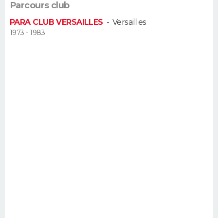
Parcours club
FORUM
PARA CLUB VERSAILLES
-
Versailles
Lifestyle
Sport
Television
Cinema
Bricolage
Culture
Auto
Voyage
1973 - 1983