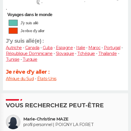
•
Voyages dans le monde
J'y suis allé
Je rêve d'y aller
J'y suis allé(e) :
Autriche
-
Canada
-
Cuba
-
Espagne
-
Italie
-
Maroc
-
Portugal
-
République Dominicaine
-
Slovaquie
-
Tchéquie
-
Thaïlande
-
Tunisie
-
Turquie
Je rêve d'y aller :
Afrique du Sud
-
États-Unis
VOUS RECHERCHEZ PEUT-ÊTRE
Marie-Christine MAZE
profil personnel | POIGNY LA FORET