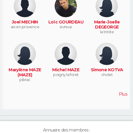
Joel MECHIN
Loïc GOURDEAU
Marie-Joelle
aix en provence
evreux
DEGEORGE
la trinite
Marylène MAZE
Michel MAZE
Simone KOTVA
(MAZE)
poigny la foret
cholet
pibrac
Plus
Annuaire des membres :