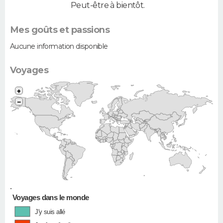
Peut-être à bientôt.
Mes goûts et passions
Aucune information disponible
Voyages
+
−
•
Voyages dans le monde
J'y suis allé