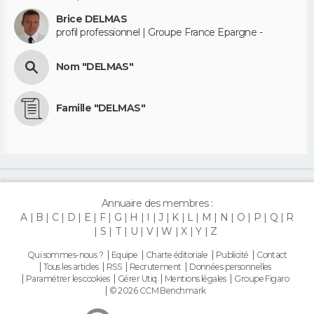
Brice DELMAS
profil professionnel | Groupe France Epargne -
Nom "DELMAS"
Famille "DELMAS"
Annuaire des membres :
A
B
C
D
E
F
G
H
I
J
K
L
M
N
O
P
Q
R
S
T
U
V
W
X
Y
Z
Qui sommes-nous ?
Equipe
Charte éditoriale
Publicité
Contact
Tous les articles
RSS
Recrutement
Données personnelles
Paramétrer les cookies
Gérer Utiq
Mentions légales
Groupe Figaro
© 2026 CCM Benchmark