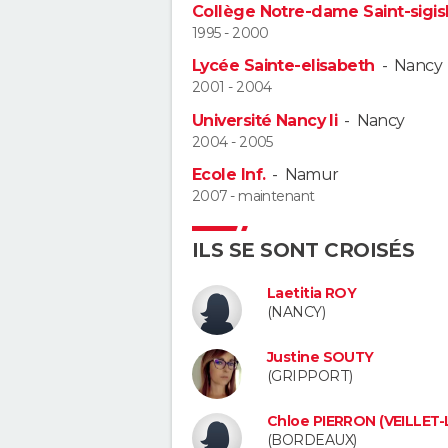
Collège Notre-dame Saint-sigis
1995 - 2000
Lycée Sainte-elisabeth
-
Nancy
2001 - 2004
Université Nancy Ii
-
Nancy
2004 - 2005
Ecole Inf.
-
Namur
2007 - maintenant
ILS SE SONT CROISÉS
Laetitia ROY
(NANCY)
Justine SOUTY
(GRIPPORT)
Chloe PIERRON (VEILLET
(BORDEAUX)