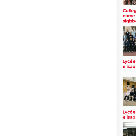
Collè
dame 
sigisb
Lycée
elisa
Lycée
elisa