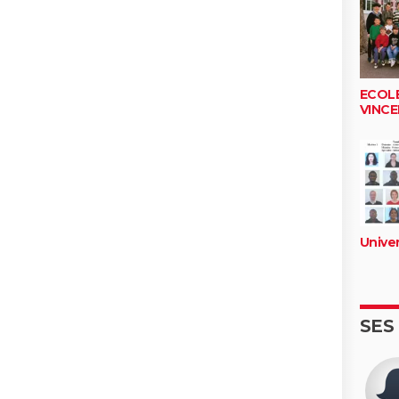
ECOLE
VINC
Univer
SES