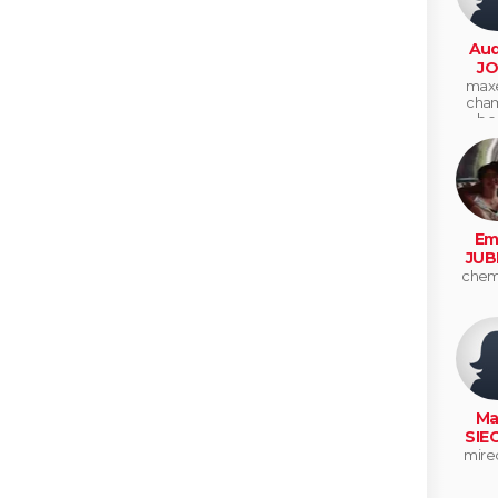
Aud
JO
maxe
cham
bo
Emi
JUB
cheme
Ma
SIE
mire