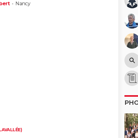
bert
-
Nancy
PH
-LAVALLÉE)