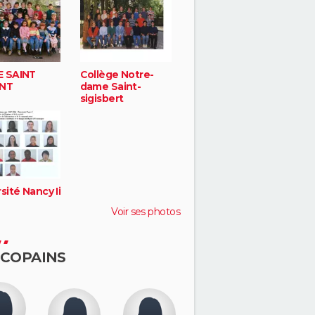
 SAINT
Collège Notre-
ENT
dame Saint-
sigisbert
sité Nancy Ii
Voir ses photos
 COPAINS