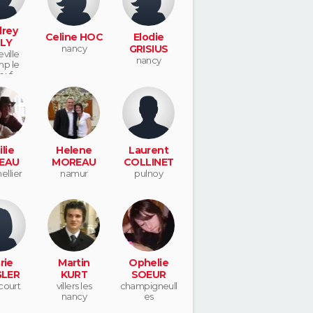
rey
Celine HOC
Elodie
LY
nancy
GRISIUS
ville
nancy
p le
euf
lie
Helene
Laurent
EAU
MOREAU
COLLINET
llier
namur
pulnoy
rie
Martin
Ophelie
GLER
KURT
SOEUR
court
villers les
champigneull
nancy
es