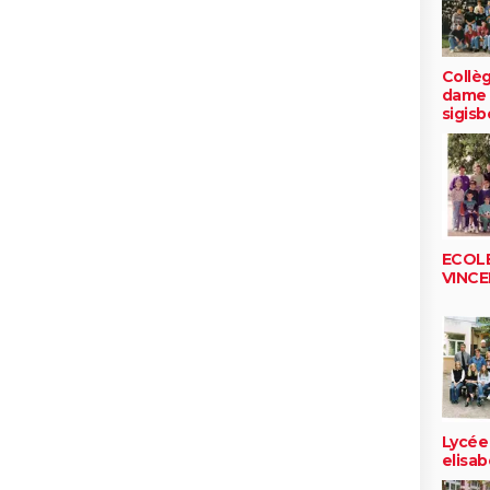
Collè
dame 
sigisb
ECOLE
VINC
Lycée
elisa