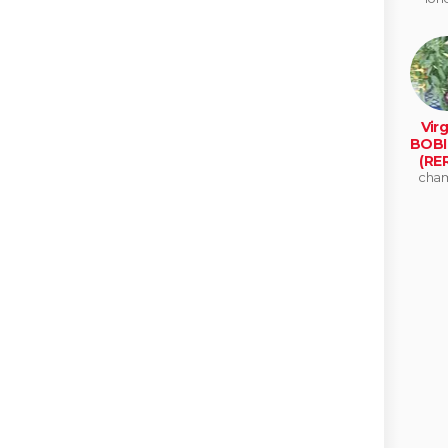
Virg
BOBI
(RE
cha