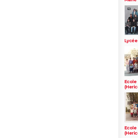
Lycée
Ecole
(Heric
Ecole
(Heric