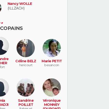
Nancy WOLLE
(ILLZACH)
 COPAINS
andre
Céline BELZ
Marie PETIT
HER
hericourt
besancon
fort
mia
Sandrine
Véronique
ADJI
POILLET
MONNEY
dres
frahier et
(DUPONT)