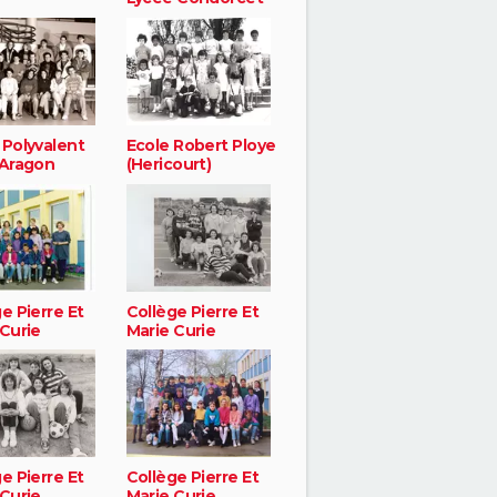
 Polyvalent
Ecole Robert Ploye
 Aragon
(Hericourt)
e Pierre Et
Collège Pierre Et
 Curie
Marie Curie
e Pierre Et
Collège Pierre Et
 Curie
Marie Curie