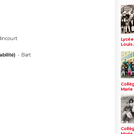
incourt
Lycée
Louis
bilité)
-
Bart
Collèg
Marie
Collèg
Marie