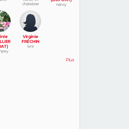
chatebier
nancy
inie
Virginie
LLIER
FRÉCHIN
RAT)
lure
mpey
Plus