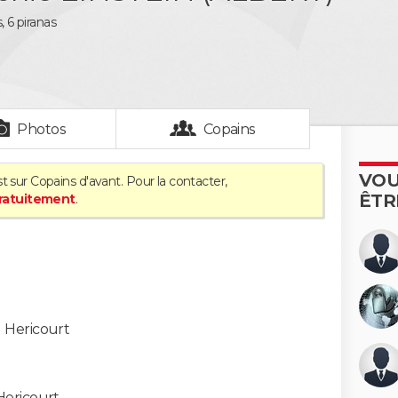
, 6 piranas
Photos
Copains
VOU
t sur Copains d'avant. Pour la contacter,
ÊTR
gratuitement
.
-
Hericourt
Hericourt