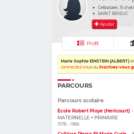
Celibataire, 15 chats
SAINT BRIEUC
Ajouter
Profil
Marie Sophie EINSTEIN (ALBERT)
es
connectez-vous
ou
inscrivez-vous 
PARCOURS
Parcours scolaire
Ecole Robert Ploye (Hericourt)
MATERNELLE + PRIMAIRE
1978 - 1986
Collège Pierre Et Marie Curie
-