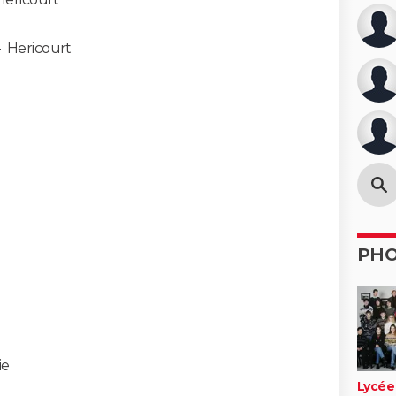
-
Hericourt
PH
ie
Lycée