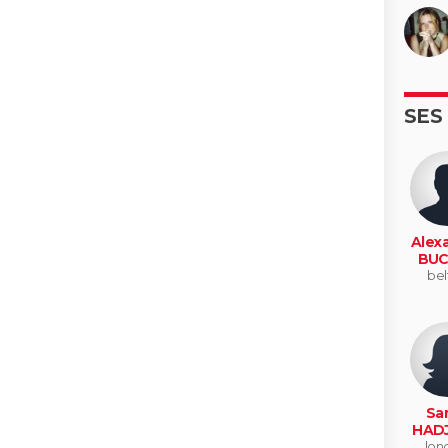
SES
Alex
BUC
bel
Sa
HADJ
lon