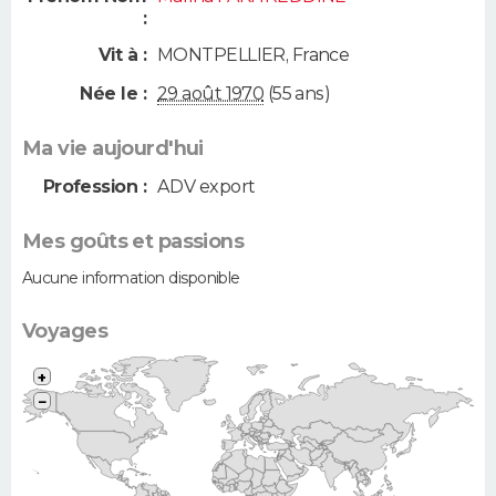
:
Vit à :
MONTPELLIER
,
France
Née le :
29 août 1970
(55 ans)
Ma vie aujourd'hui
Profession :
ADV export
Mes goûts et passions
Aucune information disponible
Voyages
+
−