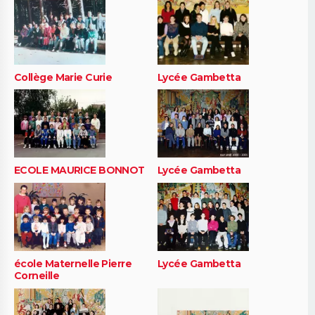
Collège Marie Curie
Lycée Gambetta
ECOLE MAURICE BONNOT
Lycée Gambetta
école Maternelle Pierre
Lycée Gambetta
Corneille