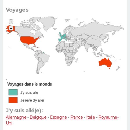
Voyages
+
−
•
Voyages dans le monde
J'y suis allé
Je rêve d'y aller
J'y suis allé(e) :
Allemagne
-
Belgique
-
Espagne
-
France
-
Italie
-
Royaume-
Uni