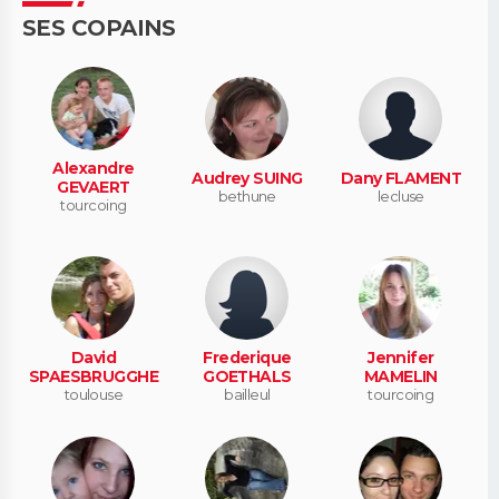
SES COPAINS
Alexandre
Audrey SUING
Dany FLAMENT
GEVAERT
bethune
lecluse
tourcoing
David
Frederique
Jennifer
SPAESBRUGGHE
GOETHALS
MAMELIN
toulouse
bailleul
tourcoing