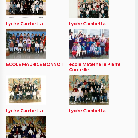
Lycée Gambetta
Lycée Gambetta
ECOLE MAURICE BONNOT
école Maternelle Pierre
Corneille
Lycée Gambetta
Lycée Gambetta