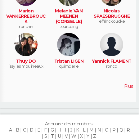
Marion
Melanie VAN
Nicolas
VANKERREBROUC
MEENEN
SPAESBRUGGHE
K
(CORSELLE)
leffrinckoucke
ronchin
tourcoing
Thuy DO
Tristan LIGEN
Yannick FLAMENT
issy les moulineaux
quimperle
roncq
Plus
Annuaire des membres :
A
B
C
D
E
F
G
H
I
J
K
L
M
N
O
P
Q
R
S
T
U
V
W
X
Y
Z