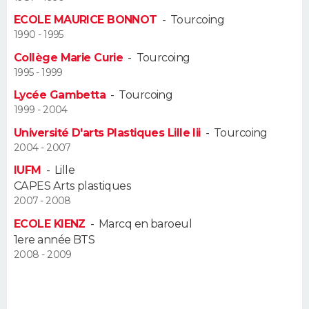
ECOLE MAURICE BONNOT
-
Tourcoing
Guide de la santé
Médicaments
+
Alimentation
Maladies
Sommeil
VOYAGE
1990 - 1995
Collège Marie Curie
-
Tourcoing
City break
Voyage de noces
Climat
Destinations
Voyage nature
Forum
+
PHOTO
1995 - 1999
Lycée Gambetta
-
Tourcoing
GUIDES D'ACHAT
1999 - 2004
BONS PLANS
Université D'arts Plastiques Lille Iii
-
Tourcoing
2004 - 2007
CARTE DE VOEUX
IUFM
-
Lille
CAPES Arts plastiques
Carte Bonne année
Carte Pâques
Carte de Noël
Carte Saint-Valentin
Carte d'anniversaire
DICTIONNAIRE
2007 - 2008
Biographies
Expressions
Dictionnaire
Citations
Proverbes
ECOLE KIENZ
-
Marcq en baroeul
PROGRAMME TV
1ere année BTS
2008 - 2009
COPAINS D'AVANT
Se connecter
Collèges
Universités
Service militaire
S'inscrire
Lycées
Primaires
Entreprises
Avis de recherche
AVIS DE DÉCÈS