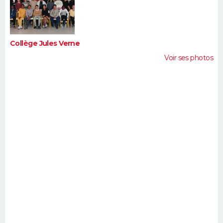
FORUM
Lifestyle
Sport
Television
Cinema
Bricolage
Culture
Auto
Voyage
Collège Jules Verne
Voir ses photos