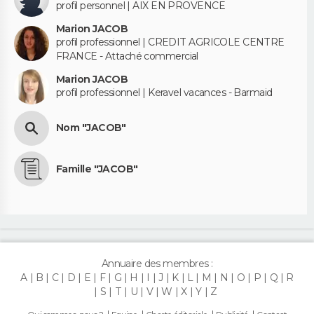
profil personnel | AIX EN PROVENCE
Marion JACOB
profil professionnel | CREDIT AGRICOLE CENTRE
FRANCE - Attaché commercial
Marion JACOB
profil professionnel | Keravel vacances - Barmaid
Nom "JACOB"
Famille "JACOB"
Annuaire des membres :
A
B
C
D
E
F
G
H
I
J
K
L
M
N
O
P
Q
R
S
T
U
V
W
X
Y
Z