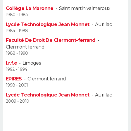
Collège La Maronne
-
Saint martin valmeroux
Guide de la santé
Médicaments
+
Alimentation
Maladies
Sommeil
VOYAGE
1980 - 1984
Lycée Technologique Jean Monnet
-
Aurillac
City break
Voyage de noces
Climat
Destinations
Voyage nature
Forum
+
PHOTO
1984 - 1988
Faculté De Droit De Clermont-ferrand
-
GUIDES D'ACHAT
Clermont ferrand
1988 - 1990
BONS PLANS
I.r.f.e
-
Limoges
CARTE DE VOEUX
1992 - 1994
EPIRES
-
Clermont ferrand
Carte Bonne année
Carte Pâques
Carte de Noël
Carte Saint-Valentin
Carte d'anniversaire
DICTIONNAIRE
1998 - 2001
Biographies
Expressions
Dictionnaire
Citations
Proverbes
Lycée Technologique Jean Monnet
-
Aurillac
PROGRAMME TV
2009 - 2010
COPAINS D'AVANT
Se connecter
Collèges
Universités
Service militaire
S'inscrire
Lycées
Primaires
Entreprises
Avis de recherche
AVIS DE DÉCÈS