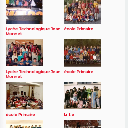
Lycée Technologique Jean
école Primaire
Monnet
Lycée Technologique Jean
école Primaire
Monnet
école Primaire
I.r.f.e