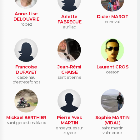
Anne-Lise
Arlette
Didier MAROT
DELOUVRIE
FABREGUE
ennezat
rodez
aurillac
Francoise
Jean-Rémi
Laurent CROS
DUFAYET
CHAISE
cesson
castelnau
saint etienne
d'estretefonds
Mickael BERTHIER
Pierre Yves
Sophie MARTIN
saint genest malifaux
MARTIN
(VIDAL)
entraygues sur
saint martin
truyere
valmeroux