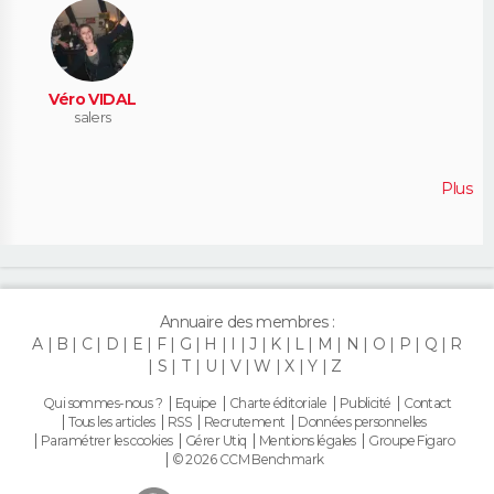
Véro VIDAL
salers
Plus
Annuaire des membres :
A
B
C
D
E
F
G
H
I
J
K
L
M
N
O
P
Q
R
S
T
U
V
W
X
Y
Z
Qui sommes-nous ?
Equipe
Charte éditoriale
Publicité
Contact
Tous les articles
RSS
Recrutement
Données personnelles
Paramétrer les cookies
Gérer Utiq
Mentions légales
Groupe Figaro
© 2026 CCM Benchmark