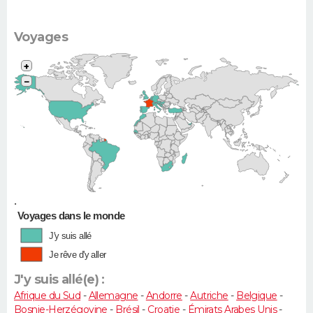
Voyages
+
−
•
Voyages dans le monde
J'y suis allé
Je rêve d'y aller
J'y suis allé(e) :
Afrique du Sud
-
Allemagne
-
Andorre
-
Autriche
-
Belgique
-
Bosnie-Herzégovine
-
Brésil
-
Croatie
-
Émirats Arabes Unis
-