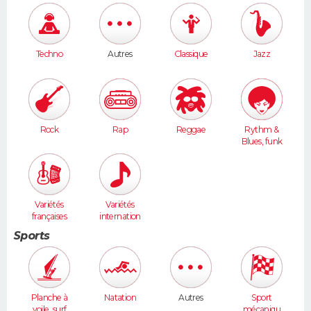
Techno
Autres
Classique
Jazz
Rock
Rap
Reggae
Rythm &
Blues, funk
Variétés
Variétés
françaises
internation
ales
Sports
Planche à
Natation
Autres
Sport
voile, surf
mécaniqu