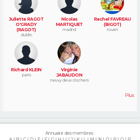
Juliette RAGOT
Nicolas
Rachel FAVREAU
O'GRADY
MARTIQUET
(BIGOT)
(RAGOT)
madrid
rouen
dublin
Richard KLEIN
Virginie
paris
JABAUDON
neuvy deux clochers
Plus
Annuaire des membres :
A
B
C
D
E
F
G
H
I
J
K
L
M
N
O
P
Q
R