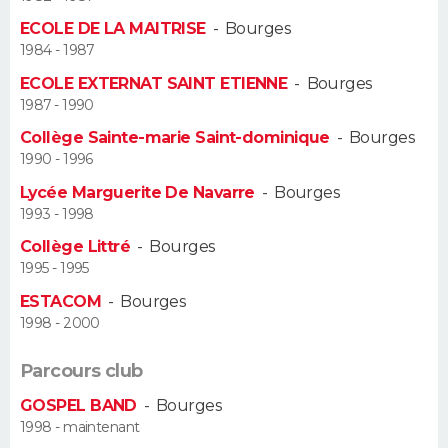
ECOLE DE LA MAITRISE
-
Bourges
Guide de la santé
Médicaments
+
Alimentation
Maladies
Sommeil
VOYAGE
1984 - 1987
ECOLE EXTERNAT SAINT ETIENNE
-
Bourges
City break
Voyage de noces
Climat
Destinations
Voyage nature
Forum
+
PHOTO
1987 - 1990
Collège Sainte-marie Saint-dominique
-
Bourges
GUIDES D'ACHAT
1990 - 1996
BONS PLANS
Lycée Marguerite De Navarre
-
Bourges
1993 - 1998
CARTE DE VOEUX
Collège Littré
-
Bourges
1995 - 1995
Carte Bonne année
Carte Pâques
Carte de Noël
Carte Saint-Valentin
Carte d'anniversaire
DICTIONNAIRE
ESTACOM
-
Bourges
Biographies
Expressions
Dictionnaire
Citations
Proverbes
1998 - 2000
PROGRAMME TV
Parcours club
COPAINS D'AVANT
GOSPEL BAND
-
Bourges
Se connecter
Collèges
Universités
Service militaire
S'inscrire
Lycées
Primaires
Entreprises
Avis de recherche
AVIS DE DÉCÈS
1998 - maintenant