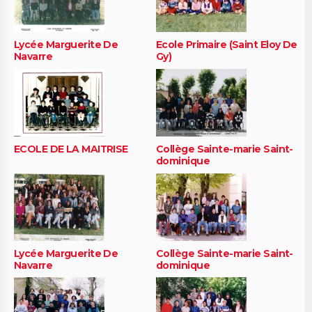
Lycée Marguerite De
Ecole Primaire (Saint Eloy De
Navarre
Gy)
ECOLE DE LA MAITRISE
Collège Sainte-marie Saint-
dominique
Lycée Marguerite De
Collège Sainte-marie Saint-
Navarre
dominique