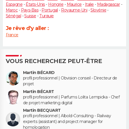
Espagne
-
États-Unis
-
Hongrie
-
Maurice
-
Italie
-
Madagascar
-
Maroc
-
Pays-Bas
-
Portugal
-
Royaume-Uni
-
Slovénie
-
Sénégal
-
Suisse
-
Turquie
Je rêve d'y aller :
France
VOUS RECHERCHEZ PEUT-ÊTRE
Martin BÉCARD
profil professionnel | Obvision conseil - Directeur de
projet
Martin BÉCART
profil professionnel | Parfums Lolita Lempicka - Chef
de projet marketing digital
Martin BECQUART
profil professionnel | Albold-Consulting - Railway
experts (assistant) and project manager for
homologation