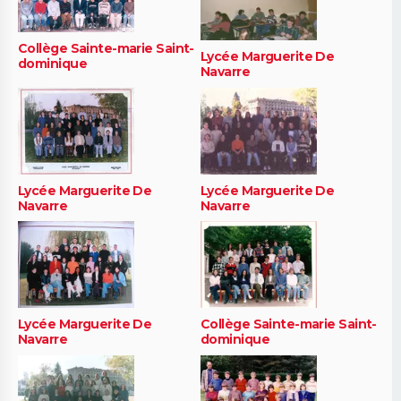
Collège Sainte-marie Saint-
Lycée Marguerite De
dominique
Navarre
Lycée Marguerite De
Lycée Marguerite De
Navarre
Navarre
Lycée Marguerite De
Collège Sainte-marie Saint-
Navarre
dominique