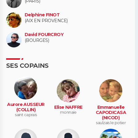
(PARIS)
Delphine FINOT
(AIX EN PROVENCE)
David FOURCROY
(BOURGES)
SES COPAINS
Aurore AUSSEUR
Elise NAFFRE
Emmanuelle
(COLLIN)
monnaie
CAPODICASA
saint caprais
(NICOD)
saulzais le potier