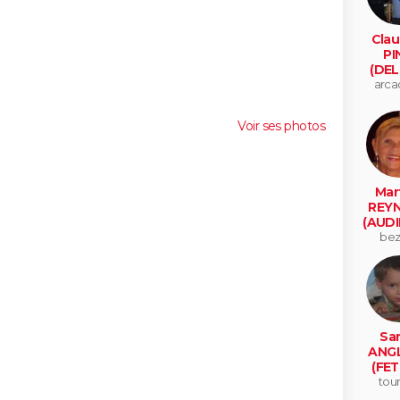
Clau
PI
(DEL
arca
Voir ses photos
Mar
REY
(AUDI
bez
Sa
ANG
(FET
tou