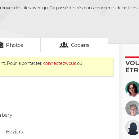
etrouver des filles avec qui j''ai passé de très bons moments durant ce
Photos
Copains
VOU
nt. Pour la contacter,
connectez-vous
ou
ÊTR
hibery
-
Beziers