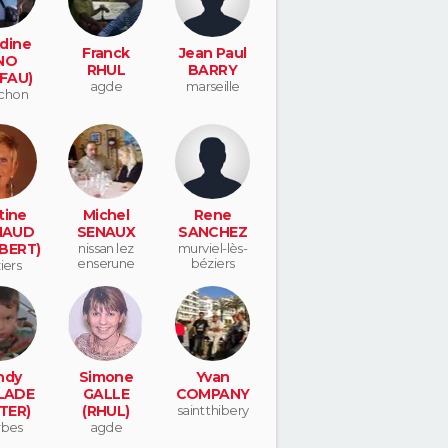
dine
Franck
Jean Paul
NO
RHUL
BARRY
FAU)
agde
marseille
chon
tine
Michel
Rene
NAUD
SENAUX
SANCHEZ
BERT)
nissan lez
murviel-lès-
enserune
béziers
iers
ndy
Simone
Yvan
LADE
GALLE
COMPANY
TER)
(RHUL)
saint thibery
rbes
agde