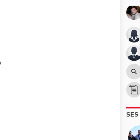
)
SES