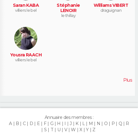
Saran KABA
Stéphanie
Williams VIBERT
villiers le bel
LENOIR
draguignan
le thillay
Yousra RAACH
villiers le bel
Plus
Annuaire des membres :
A
B
C
D
E
F
G
H
I
J
K
L
M
N
O
P
Q
R
S
T
U
V
W
X
Y
Z