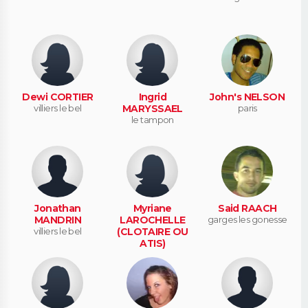
Dewi CORTIER
Ingrid
John's NELSON
villiers le bel
MARYSSAEL
paris
le tampon
Jonathan
Myriane
Said RAACH
MANDRIN
LAROCHELLE
garges les gonesse
villiers le bel
(CLOTAIRE OU
ATIS)
gonesse