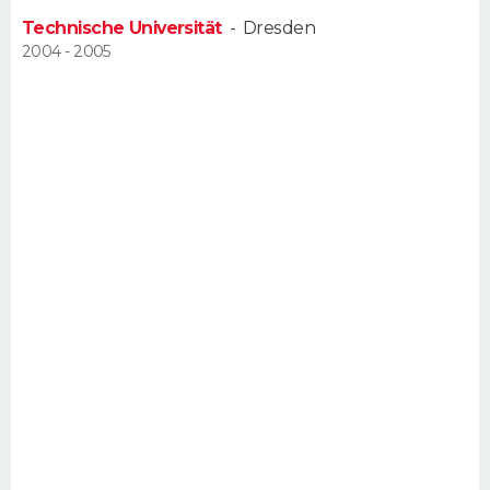
FORUM
Technische Universität
-
Dresden
2004 - 2005
Lifestyle
Sport
Television
Cinema
Bricolage
Culture
Auto
Voyage