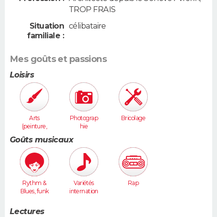
TROP FRAIS
Situation
célibataire
familiale :
Mes goûts et passions
Loisirs
Arts
Photograp
Bricolage
(peinture,
hie
sculpture...
Goûts musicaux
)
Rythm &
Variétés
Rap
Blues, funk
internation
ales
Lectures