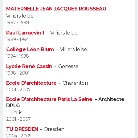
MATERNELLE JEAN JACQUES ROUSSEAU
-
Guide de la santé
Médicaments
+
Alimentation
Maladies
Sommeil
VOYAGE
Villiers le bel
1987 - 1988
City break
Voyage de noces
Climat
Destinations
Voyage nature
Forum
+
PHOTO
Paul Langevin 1
-
Villiers le bel
1989 - 1994
GUIDES D'ACHAT
Collège Léon Blum
-
Villiers le bel
1994 - 1998
BONS PLANS
Lycée René Cassin
-
Gonesse
CARTE DE VOEUX
1998 - 2001
Ecole D'architecture
-
Charenton
Carte Bonne année
Carte Pâques
Carte de Noël
Carte Saint-Valentin
Carte d'anniversaire
DICTIONNAIRE
2001 - 2007
Biographies
Expressions
Dictionnaire
Citations
Proverbes
Ecole D'architecture Paris La Seine
- Architecte
PROGRAMME TV
DPLG
-
Paris
COPAINS D'AVANT
2001 - 2007
Se connecter
Collèges
Universités
Service militaire
S'inscrire
Lycées
Primaires
Entreprises
Avis de recherche
TU DRESDEN
-
Dresden
AVIS DE DÉCÈS
2004 - 2005