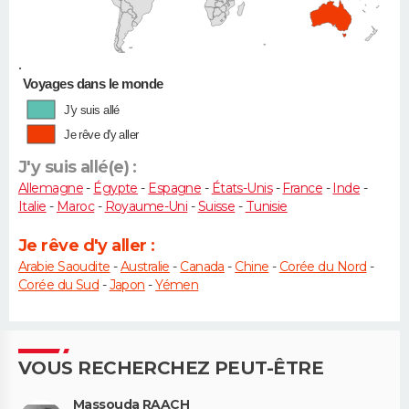
•
Voyages dans le monde
J'y suis allé
Je rêve d'y aller
J'y suis allé(e) :
Allemagne
-
Égypte
-
Espagne
-
États-Unis
-
France
-
Inde
-
Italie
-
Maroc
-
Royaume-Uni
-
Suisse
-
Tunisie
Je rêve d'y aller :
Arabie Saoudite
-
Australie
-
Canada
-
Chine
-
Corée du Nord
-
Corée du Sud
-
Japon
-
Yémen
VOUS RECHERCHEZ PEUT-ÊTRE
Massouda RAACH