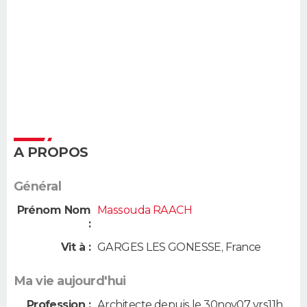
A PROPOS
Général
Prénom Nom
Massouda RAACH
:
Vit à :
GARGES LES GONESSE
,
France
Ma vie aujourd'hui
Profession :
Architecte depuis le 30nov07 vrs11h,