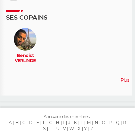
SES COPAINS
Benoist
VERLINDE
Plus
Annuaire des membres :
A
B
C
D
E
F
G
H
I
J
K
L
M
N
O
P
Q
R
S
T
U
V
W
X
Y
Z