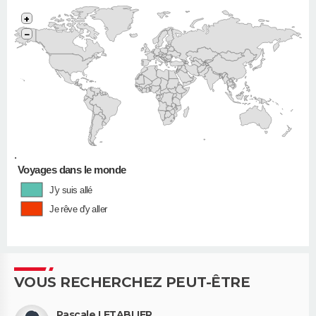
+
−
•
Voyages dans le monde
J'y suis allé
Je rêve d'y aller
VOUS RECHERCHEZ PEUT-ÊTRE
Pascale LETABLIER