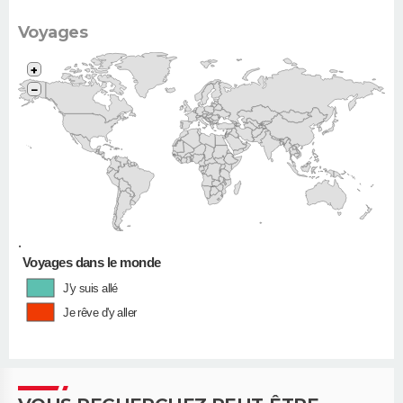
Voyages
+
−
•
Voyages dans le monde
J'y suis allé
Je rêve d'y aller