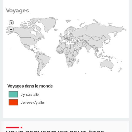
Voyages
+
−
•
Voyages dans le monde
J'y suis allé
Je rêve d'y aller