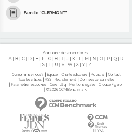
Famille "CLERMONT"
Annuaire des membres :
A
B
C
D
E
F
G
H
I
J
K
L
M
N
O
P
Q
R
S
T
U
V
W
X
Y
Z
Qui sommes-nous ?
Equipe
Charte éditoriale
Publicité
Contact
Tous les articles
RSS
Recrutement
Données personnelles
Paramétrer les cookies
Gérer Utiq
Mentions légales
Groupe Figaro
© 2026 CCM Benchmark