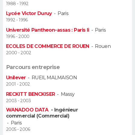
1988 - 1992
Guide de la santé
Médicaments
+
Alimentation
Maladies
Sommeil
Lycée Victor Duruy
-
Paris
VOYAGE
1992 - 1996
City break
Voyage de noces
Climat
Destinations
Voyage nature
Forum
+
PHOTO
Université Pantheon-assas : Paris Ii
-
Paris
1996 - 2000
GUIDES D'ACHAT
ECOLES DE COMMERCE DE ROUEN
-
Rouen
2000 - 2002
BONS PLANS
Parcours entreprise
CARTE DE VOEUX
Unilever
-
RUEIL MALMAISON
Carte Bonne année
Carte Pâques
Carte de Noël
Carte Saint-Valentin
Carte d'anniversaire
2001 - 2002
DICTIONNAIRE
RECKITT BENCKISER
-
Massy
Biographies
Expressions
Dictionnaire
Citations
Proverbes
PROGRAMME TV
2003 - 2003
WANADOO DATA
- Ingénieur
COPAINS D'AVANT
commercial (Commercial)
-
Paris
Se connecter
Collèges
Universités
Service militaire
S'inscrire
Lycées
Primaires
Entreprises
Avis de recherche
AVIS DE DÉCÈS
2005 - 2006