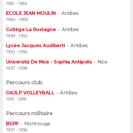
1981 - 1984
Guide de la santé
Médicaments
+
Alimentation
Maladies
Sommeil
ECOLE JEAN MOULIN
-
Antibes
VOYAGE
1984 - 1989
City break
Voyage de noces
Climat
Destinations
Voyage nature
Forum
+
PHOTO
Collège La Rostagne
-
Antibes
1989 - 1993
GUIDES D'ACHAT
Lycée Jacques Audiberti
-
Antibes
1993 - 1996
BONS PLANS
Université De Nice - Sophia Antipolis
-
Nice
1997 - 1998
CARTE DE VOEUX
Carte Bonne année
Carte Pâques
Carte de Noël
Carte Saint-Valentin
Carte d'anniversaire
Parcours club
DICTIONNAIRE
OAJLP VOLLEYBALL
-
Antibes
Biographies
Expressions
Dictionnaire
Citations
Proverbes
PROGRAMME TV
1991 - 1996
COPAINS D'AVANT
Parcours militaire
Se connecter
Collèges
Universités
Service militaire
S'inscrire
Lycées
Primaires
Entreprises
Avis de recherche
BSPP
-
Montrouge
AVIS DE DÉCÈS
1997 - 1998