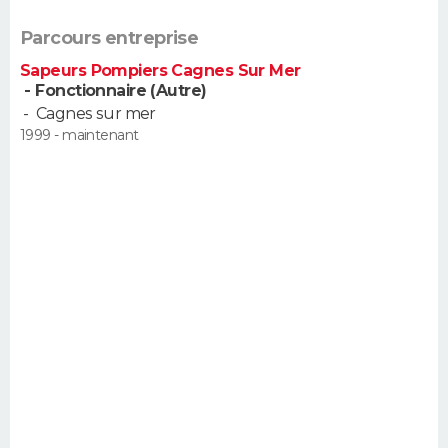
FORUM
Parcours entreprise
Lifestyle
Sport
Television
Cinema
Bricolage
Culture
Auto
Voyage
Sapeurs Pompiers Cagnes Sur Mer
- Fonctionnaire (Autre)
-
Cagnes sur mer
1999 - maintenant