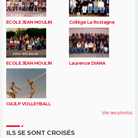
ECOLE JEAN MOULIN
Collège La Rostagne
ECOLE JEAN MOULIN
Laurence DIANA
OAJLP VOLLEYBALL
Voir ses photos
ILS SE SONT CROISÉS