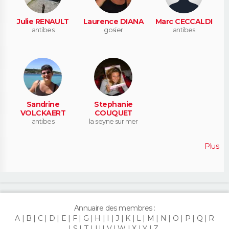
Julie RENAULT
Laurence DIANA
Marc CECCALDI
antibes
gosier
antibes
Sandrine
Stephanie
VOLCKAERT
COUQUET
antibes
la seyne sur mer
Plus
Annuaire des membres :
A
B
C
D
E
F
G
H
I
J
K
L
M
N
O
P
Q
R
S
T
U
V
W
X
Y
Z