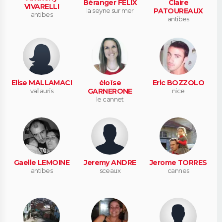
Béranger FELIX
Claire
VIVARELLI
la seyne sur mer
PATOUREAUX
antibes
antibes
Elise MALLAMACI
éloïse
Eric BOZZOLO
vallauris
GARNERONE
nice
le cannet
Gaelle LEMOINE
Jeremy ANDRE
Jerome TORRES
antibes
sceaux
cannes