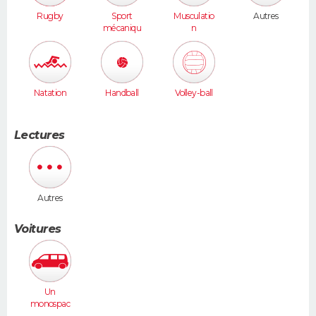
Rugby
Sport
Musculatio
Autres
mécaniqu
n
e
Natation
Handball
Volley-ball
Lectures
Autres
Voitures
Un
monospac
e (Espace,