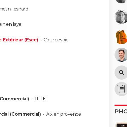
mesnil esnard
in en laye
Extérieur (Esce)
-
Courbevoie
(Commercial)
-
LILLE
PH
cial (Commercial)
-
Aix en provence