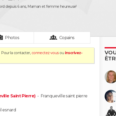
 Nord depuis 6 ans, Maman et femme heureuse!
Photos
Copains
VOU
. Pour la contacter,
connectez-vous
ou
inscrivez-
ÊTR
ille Saint Pierre)
-
Franqueville saint pierre
l esnard