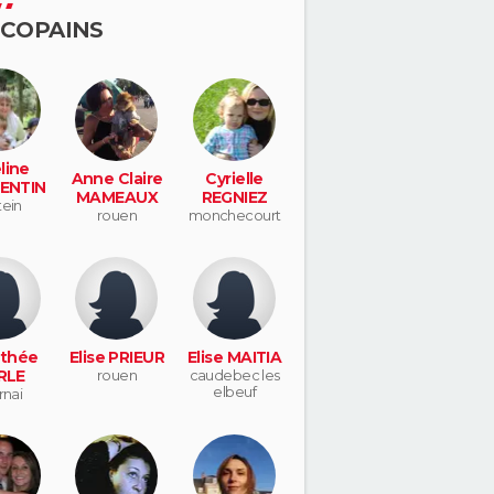
 COPAINS
line
Anne Claire
Cyrielle
ENTIN
MAMEAUX
REGNIEZ
tein
rouen
monchecourt
thée
Elise PRIEUR
Elise MAITIA
RLE
rouen
caudebec les
elbeuf
rnai