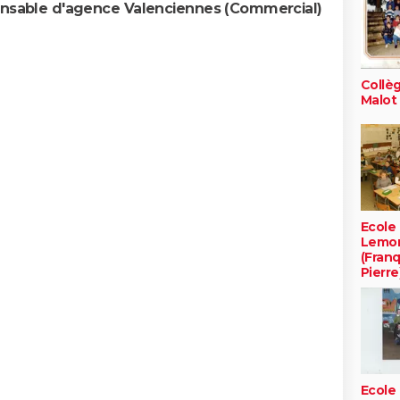
nsable d'agence Valenciennes (Commercial)
Collè
Malot
Ecole
Lemon
(Franq
Pierre
Ecole