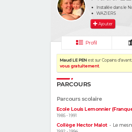
Installée dans le
WAZIERS
Ajouter
Profil
Maud LE PEN
est sur Copains d'avant
vous gratuitement
.
PARCOURS
Parcours scolaire
Ecole Louis Lemonnier (Franquev
1985 - 1991
Collège Hector Malot
-
Le mesni
1992 - 1994