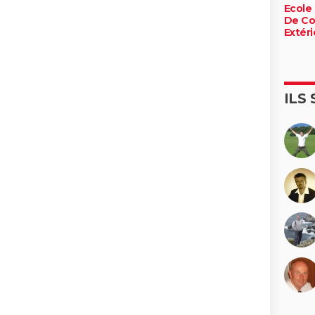
Ecole
De C
Extéri
ILS