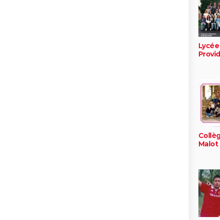
Lycée 
Provi
Collè
Malot