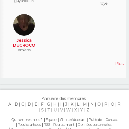
guyancourt
roye
Jessica
DUCROCQ
amiens
Plus
Annuaire des membres :
A
B
C
D
E
F
G
H
I
J
K
L
M
N
O
P
Q
R
S
T
U
V
W
X
Y
Z
Qui sommes-nous ?
Equipe
Charte éditoriale
Publicité
Contact
Tous les articles
RSS
Recrutement
Données personnelles