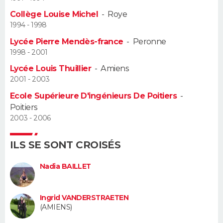
Collège Louise Michel
-
Roye
Guide de la santé
Médicaments
+
Alimentation
Maladies
Sommeil
VOYAGE
1994 - 1998
Lycée Pierre Mendès-france
-
Peronne
City break
Voyage de noces
Climat
Destinations
Voyage nature
Forum
+
PHOTO
1998 - 2001
Lycée Louis Thuillier
-
Amiens
GUIDES D'ACHAT
2001 - 2003
BONS PLANS
Ecole Supérieure D'ingénieurs De Poitiers
-
Poitiers
CARTE DE VOEUX
2003 - 2006
Carte Bonne année
Carte Pâques
Carte de Noël
Carte Saint-Valentin
Carte d'anniversaire
DICTIONNAIRE
ILS SE SONT CROISÉS
Biographies
Expressions
Dictionnaire
Citations
Proverbes
PROGRAMME TV
Nadia BAILLET
COPAINS D'AVANT
Ingrid VANDERSTRAETEN
Se connecter
Collèges
Universités
Service militaire
S'inscrire
Lycées
Primaires
Entreprises
Avis de recherche
(AMIENS)
AVIS DE DÉCÈS