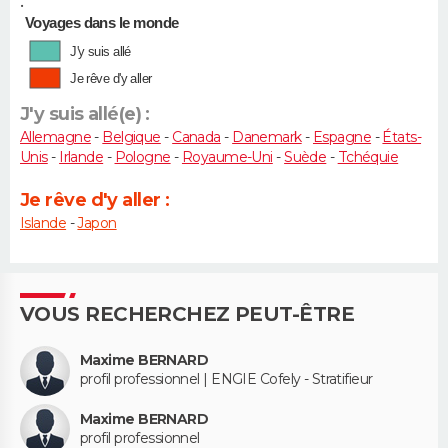
•
Voyages dans le monde
J'y suis allé
Je rêve d'y aller
J'y suis allé(e) :
Allemagne
-
Belgique
-
Canada
-
Danemark
-
Espagne
-
États-
Unis
-
Irlande
-
Pologne
-
Royaume-Uni
-
Suède
-
Tchéquie
Je rêve d'y aller :
Islande
-
Japon
VOUS RECHERCHEZ PEUT-ÊTRE
Maxime BERNARD
profil professionnel | ENGIE Cofely - Stratifieur
Maxime BERNARD
profil professionnel