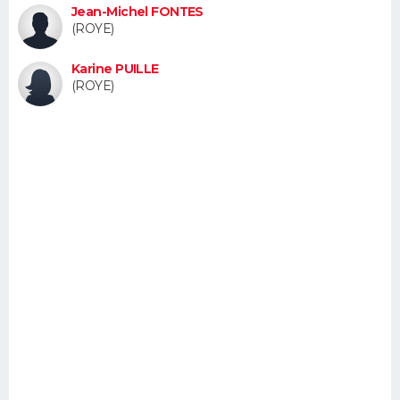
Jean-Michel FONTES
FORUM
(ROYE)
Lifestyle
Sport
Television
Cinema
Bricolage
Culture
Auto
Voyage
Karine PUILLE
(ROYE)