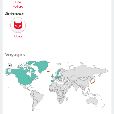
Une
voiture
moyenne
Animaux
(Megane,
307...)
Chats
Voyages
+
−