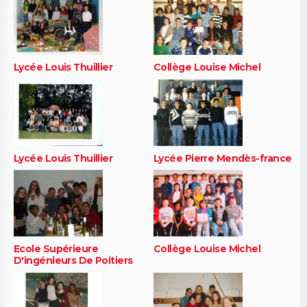
Lycée Louis Thuillier
Collège Louise Michel
Lycée Louis Thuillier
Lycée Pierre Mendès-france
Ecole Supérieure
Collège Louise Michel
D'ingénieurs De Poitiers