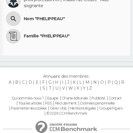
soignante
Nom "PHELIPPEAU"
Famille "PHELIPPEAU"
Annuaire des membres :
A
B
C
D
E
F
G
H
I
J
K
L
M
N
O
P
Q
R
S
T
U
V
W
X
Y
Z
Qui sommes-nous ?
Equipe
Charte éditoriale
Publicité
Contact
Tous les articles
RSS
Recrutement
Données personnelles
Paramétrer les cookies
Gérer Utiq
Mentions légales
Groupe Figaro
© 2026 CCM Benchmark