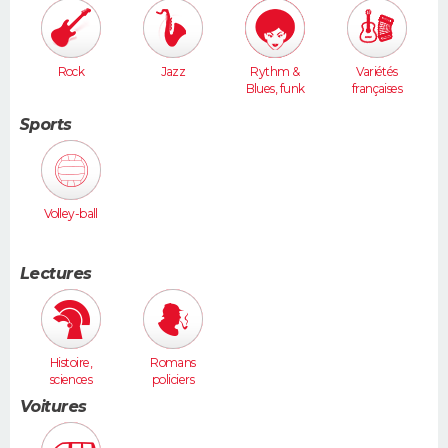
Rock
Jazz
Rythm &
Variétés
Blues, funk
françaises
Sports
Volley-ball
Lectures
Histoire,
Romans
sciences
policiers
humaines
Voitures