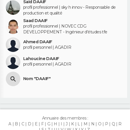
Said DAAIF
profil professionnel | sky h innov - Responsable de
production et qualité
Saad DAAIF
profil professionnel | NOVEC CDG
DEVELOPPEMENT - Ingénieur d'études tfe
Ahmed DAAIF
profil personnel | AGADIR
Lahoucine DAAIF
profil personnel | AGADIR
Nom "DAAIF"
Annuaire des membres :
A
B
C
D
E
F
G
H
I
J
K
L
M
N
O
P
Q
R
S
T
U
V
W
X
Y
Z