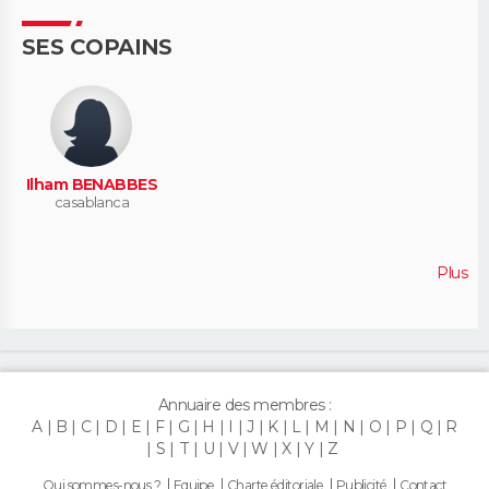
SES COPAINS
Ilham BENABBES
casablanca
Plus
Annuaire des membres :
A
B
C
D
E
F
G
H
I
J
K
L
M
N
O
P
Q
R
S
T
U
V
W
X
Y
Z
Qui sommes-nous ?
Equipe
Charte éditoriale
Publicité
Contact