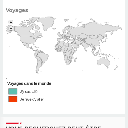
Voyages
+
−
•
Voyages dans le monde
J'y suis allé
Je rêve d'y aller