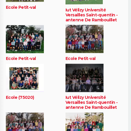
Ecole Petit-val
Iut Vélizy Université
Versailles Saint-quentin -
antenne De Rambouillet
Ecole Petit-val
Ecole Petit-val
Ecole (75020)
Iut Vélizy Université
Versailles Saint-quentin -
antenne De Rambouillet