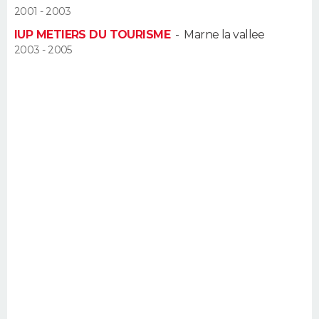
2001 - 2003
FORUM
IUP METIERS DU TOURISME
-
Marne la vallee
Lifestyle
Sport
Television
Cinema
Bricolage
Culture
Auto
Voyage
2003 - 2005