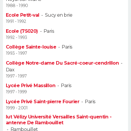
1988 - 1990
Guide de la santé
Médicaments
+
Alimentation
Maladies
Sommeil
VOYAGE
Ecole Petit-val
-
Sucy en brie
1991 - 1992
City break
Voyage de noces
Climat
Destinations
Voyage nature
Forum
+
PHOTO
Ecole (75020)
-
Paris
1992 - 1993
GUIDES D'ACHAT
Collège Sainte-louise
-
Paris
1993 - 1997
BONS PLANS
Collège Notre-dame Du Sacré-coeur-cendrillon
-
CARTE DE VOEUX
Dax
1997 - 1997
Carte Bonne année
Carte Pâques
Carte de Noël
Carte Saint-Valentin
Carte d'anniversaire
DICTIONNAIRE
Lycée Privé Massillon
-
Paris
1997 - 1999
Biographies
Expressions
Dictionnaire
Citations
Proverbes
PROGRAMME TV
Lycée Privé Saint-pierre Fourier
-
Paris
1999 - 2001
COPAINS D'AVANT
Iut Vélizy Université Versailles Saint-quentin -
Se connecter
Collèges
Universités
Service militaire
S'inscrire
Lycées
Primaires
Entreprises
Avis de recherche
antenne De Rambouillet
AVIS DE DÉCÈS
-
Rambouillet