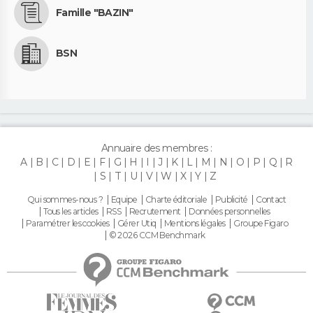
Famille "BAZIN"
BSN
Annuaire des membres :
A
B
C
D
E
F
G
H
I
J
K
L
M
N
O
P
Q
R
S
T
U
V
W
X
Y
Z
Qui sommes-nous ?
Equipe
Charte éditoriale
Publicité
Contact
Tous les articles
RSS
Recrutement
Données personnelles
Paramétrer les cookies
Gérer Utiq
Mentions légales
Groupe Figaro
© 2026 CCM Benchmark