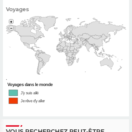
Voyages
+
−
•
Voyages dans le monde
J'y suis allé
Je rêve d'y aller
VOUS RECHERCHEZ PEUT-ÊTRE